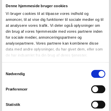
(inkl. moms)
Denne hjemmeside bruger cookies
VIS PRODUKT
Vi bruger cookies til at tilpasse vores indhold og
annoncer, til at vise dig funktioner til sociale medier og til
at analysere vores trafik. Vi deler også oplysninger om
din brug af vores hjemmeside med vores partnere inden
for sociale medier, annonceringspartnere og
analysepartnere. Vores partnere kan kombinere disse
data med andre oplysninger, du har givet dem, eller som
de har indsamlet fra din brug af deres tjenester.
S
Nødvendig
a
m
t
Præferencer
y
k
k
Statistik
e