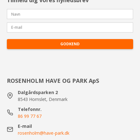
Tilmeld dig vores nyhedsbrev
GODKEND
ROSENHOLM HAVE OG PARK ApS
Dalgårdsparken 2
8543 Hornslet, Denmark
Telefonnr.
86 99 77 67
E-mail
rosenholm@have-park.dk