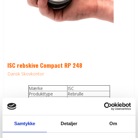
ISC rebskive Compact RP 248
Dansk Skovkontor
Mærke
ISC
Produkttype
Rebrulle
Modelbetegnelse
Compact RP 248
Maks. rebdiameter
14 mm
Produktion
Lavet i storbritannien
Brudstyrke
100 kN
Vægt
610 g
Samtykke
Detaljer
Om
1.799,00 DKK