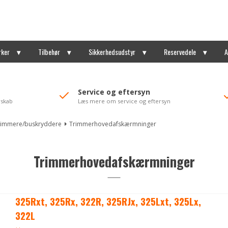
rker
Tilbehør
Sikkerhedsudstyr
Reservedele
A
Service og eftersyn
rskab
Læs mere om service og eftersyn
rimmere/buskryddere
Trimmerhovedafskærmninger
Trimmerhovedafskærmninger
325Rxt, 325Rx, 322R, 325RJx, 325Lxt, 325Lx,
322L