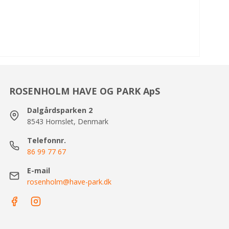
ROSENHOLM HAVE OG PARK ApS
Dalgårdsparken 2
8543 Hornslet, Denmark
Telefonnr.
86 99 77 67
E-mail
rosenholm@have-park.dk