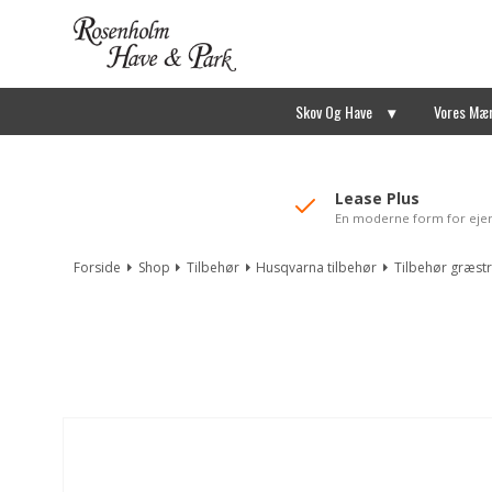
//Mailchimp autofill selected "Pakke"
Skov Og Have
Vores Mæ
Lease Plus
En moderne form for eje
Forside
Shop
Tilbehør
Husqvarna tilbehør
Tilbehør græst