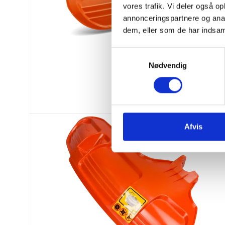
vores trafik. Vi deler også 
annonceringspartnere og anal
dem, eller som de har indsaml
S
Nødvendig
a
m
t
y
k
k
Afvis
e
v
a
l
g