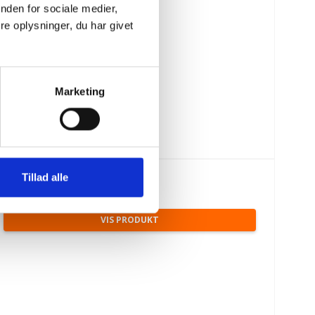
nden for sociale medier,
e oplysninger, du har givet
Marketing
269,93 DKK
Tillad alle
(inkl. moms)
VIS PRODUKT