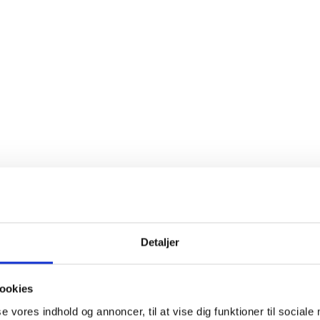
Trimmerskærm 345 mfl. 6. 500 mm
Husqvarna
Detaljer
ookies
se vores indhold og annoncer, til at vise dig funktioner til sociale