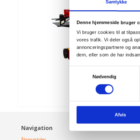
Samtykke
Denne hjemmeside bruger c
Vi bruger cookies til at tilpas
vores trafik. Vi deler også 
annonceringspartnere og anal
dem, eller som de har indsaml
S
Nødvendig
a
m
t
y
k
k
Afvis
e
Navigation
v
a
Åbningstider