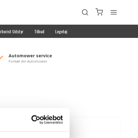
rborist Udstyr
Tilbud
Legetøj
Automower service
Forkæl din Automower
7.999,00 DKK
(inkl. moms)