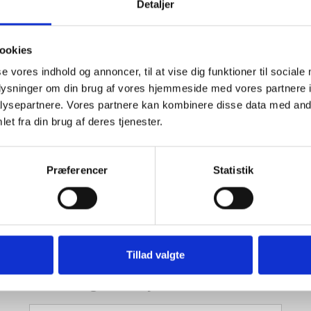
Detaljer
Motortype
Elektrik 230V - passer til alm.
stikkontakt
Effekt
3,0 kW / 230 V
ookies
Trykkraft
8 tons
Længde af træ
Op til 55 cm
se vores indhold og annoncer, til at vise dig funktioner til sociale
Diameter af træ
Op til 32 cm
oplysninger om din brug af vores hjemmeside med vores partnere i
Vægt
115 kg
Hastighed
3,9 cm / sek.
ysepartnere. Vores partnere kan kombinere disse data med andr
nedadgående
et fra din brug af deres tjenester.
Hastighed
14,5 cm / sek.
opadgående
Præferencer
Statistik
Tillad valgte
Tilmeld dig vores nyhedsbrev