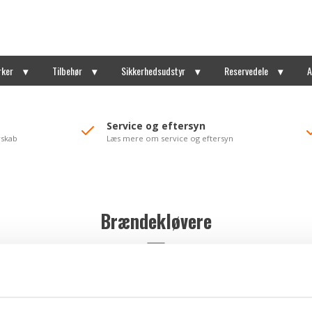
rker
Tilbehør
Sikkerhedsudstyr
Reservedele
A
Service og eftersyn
rskab
Læs mere om service og eftersyn
Brændekløvere
GTM Brændekløver GTL8000 - 230 V
TL Outdoor