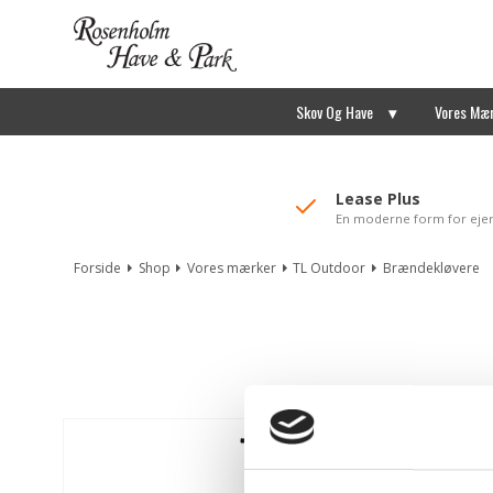
//Mailchimp autofill selected "Pakke"
Skov Og Have
Vores Mæ
Lease Plus
En moderne form for eje
Forside
Shop
Vores mærker
TL Outdoor
Brændekløvere