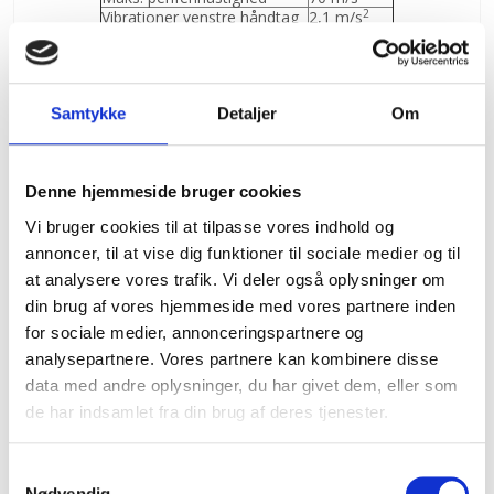
2
Vibrationer venstre håndtag
2,1 m/s
Lydniveau ved brugerens øre
100,5 dB(A)
Spindeldiameter
22,23 mm
Maks. klingetykkelse
3 mm
Maskin længde
560 mm
Samtykke
Detaljer
Om
Maskin bredde
220 mm
Maskin højde
310 mm
2
Vibrationer højde håndtag
2,5 m/s
Denne hjemmeside bruger cookies
6.125,00 DKK
4.895,00 DKK
Vi bruger cookies til at tilpasse vores indhold og
annoncer, til at vise dig funktioner til sociale medier og til
(inkl. moms)
at analysere vores trafik. Vi deler også oplysninger om
VIS PRODUKT
din brug af vores hjemmeside med vores partnere inden
for sociale medier, annonceringspartnere og
analysepartnere. Vores partnere kan kombinere disse
data med andre oplysninger, du har givet dem, eller som
TILBUD
de har indsamlet fra din brug af deres tjenester.
S
Nødvendig