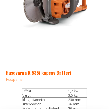
Husqvarna K 535i kapsav Batteri
Husqvarna
Effekt
1,2 kw
Vægt
3,5 kg
klingediameter
230 mm
skæredybde
76 mm
Maks. periferihastighed
70 m/s