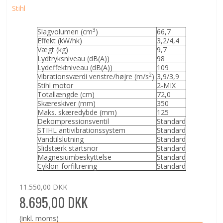
Stihl
3
Slagvolumen (cm
)
66,7
Effekt (kW/hk)
3,2/4,4
Vægt (kg)
9,7
Lydtryksniveau (dB(A))
98
Lydeffektniveau (dB(A))
109
2
Vibrationsværdi venstre/højre (m/s
)
3,9/3,9
Stihl motor
2-MIX
Totallængde (cm)
72,0
Skæreskiver (mm)
350
Maks. skæredybde (mm)
125
Dekompressionsventil
Standard
STIHL antivibrationssystem
Standard
Vandtilslutning
Standard
Slidstærk startsnor
Standard
Magnesiumbeskyttelse
Standard
Cyklon-forfiltrering
Standard
11.550,00 DKK
8.695,00 DKK
(inkl. moms)