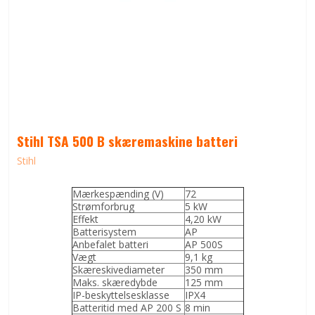
Stihl TSA 500 B skæremaskine batteri
Stihl
Mærkespænding (V)
72
Strømforbrug
5 kW
Effekt
4,20 kW
Batterisystem
AP
Anbefalet batteri
AP 500S
Vægt
9,1 kg
Skæreskivediameter
350 mm
Maks. skæredybde
125 mm
IP-beskyttelsesklasse
IPX4
Batteritid med AP 200 S
8 min