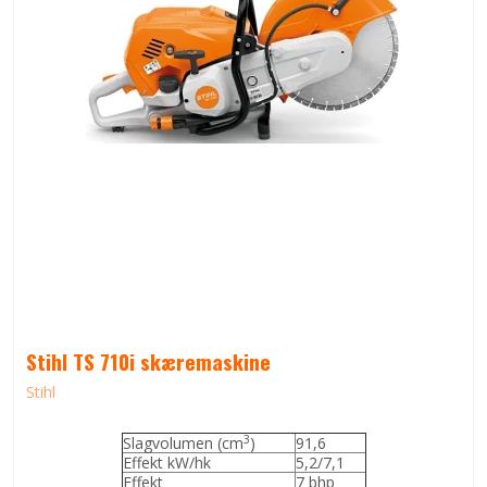
Stihl TS 710i skæremaskine
Stihl
3
Slagvolumen (cm
)
91,6
Effekt kW/hk
5,2/7,1
Effekt
7 bhp