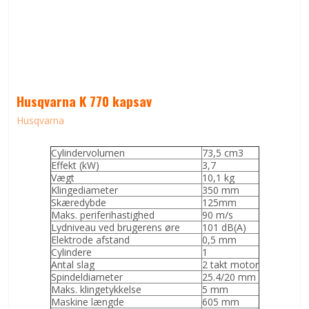
Husqvarna K 770 kapsav
Husqvarna
Cylindervolumen
73,5 cm3
Effekt (kW)
3,7
Vægt
10,1 kg
Klingediameter
350 mm
Skæredybde
125mm
Maks. periferihastighed
90 m/s
Lydniveau ved brugerens øre
101 dB(A)
Elektrode afstand
0,5 mm
Cylindere
1
Antal slag
2 takt motor
Spindeldiameter
25.4/20 mm
Maks. klingetykkelse
5 mm
Maskine længde
605 mm