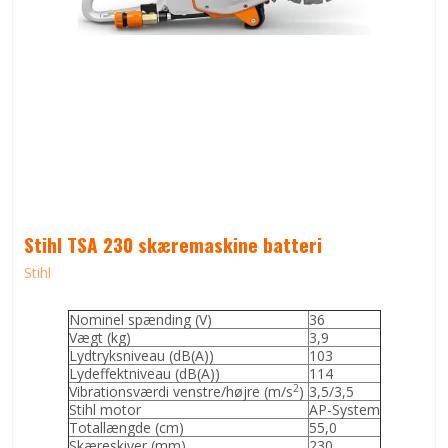
Stihl TSA 230 skæremaskine batteri
Stihl
Nominel spænding (V)
36
Vægt (kg)
3,9
Lydtryksniveau (dB(A))
103
Lydeffektniveau (dB(A))
114
2
Vibrationsværdi venstre/højre (m/s
)
3,5/3,5
Stihl motor
AP-System
Totallængde (cm)
55,0
Skæreskiver (mm)
230