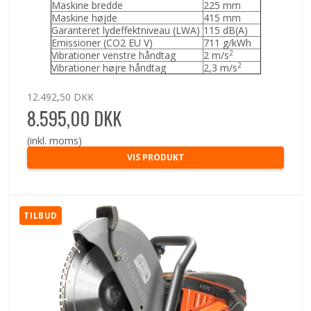
Maskine bredde
225 mm
Maskine højde
415 mm
Garanteret lydeffektniveau (LWA)
115 dB(A)
Emissioner (CO2 EU V)
711 g/kWh
2
Vibrationer venstre håndtag
2 m/s
2
Vibrationer højre håndtag
2,3 m/s
12.492,50 DKK
8.595,00 DKK
(inkl. moms)
VIS PRODUKT
TILBUD