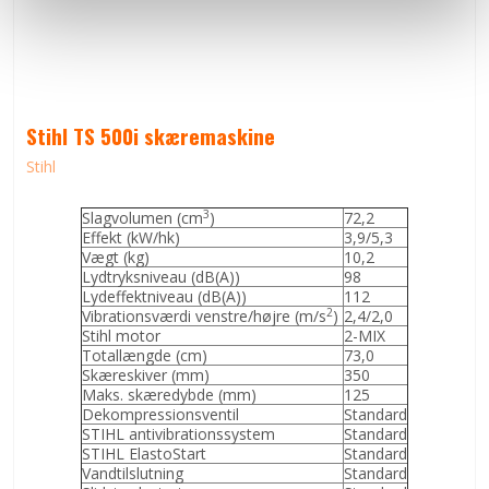
Stihl TS 500i skæremaskine
Stihl
3
Slagvolumen (cm
)
72,2
Effekt (kW/hk)
3,9/5,3
Vægt (kg)
10,2
Lydtryksniveau (dB(A))
98
Lydeffektniveau (dB(A))
112
2
Vibrationsværdi venstre/højre (m/s
)
2,4/2,0
Stihl motor
2-MIX
Totallængde (cm)
73,0
Skæreskiver (mm)
350
Maks. skæredybde (mm)
125
Dekompressionsventil
Standard
STIHL antivibrationssystem
Standard
STIHL ElastoStart
Standard
Vandtilslutning
Standard