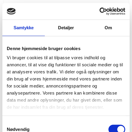
Stihl TS 440 skæremaskine
Stihl
Samtykke
Detaljer
Om
3
Slagvolumen (cm
)
66,7
Effekt (kW/hk)
3,2/4,4
Vægt (kg)
11,1
Denne hjemmeside bruger cookies
Lydtryksniveau (dB(A))
98
Vi bruger cookies til at tilpasse vores indhold og
Lydeffektniveau (dB(A))
109
2
Vibrationsværdi venstre/højre (m/s
)
3,6/3,9
annoncer, til at vise dig funktioner til sociale medier og til
Stihl motor
2-MIX
at analysere vores trafik. Vi deler også oplysninger om
Totallængde (cm)
72,7
din brug af vores hjemmeside med vores partnere inden
Skæreskiver (mm)
350
Maks. skæredybde (mm)
125
for sociale medier, annonceringspartnere og
Dekompressionsventil
Standard
analysepartnere. Vores partnere kan kombinere disse
STIHL antivibrationssystem
Standard
data med andre oplysninger, du har givet dem, eller som
Vandtilslutning
Standard
Slidstærk startsnor
Standard
de har indsamlet fra din brug af deres tjenester.
Magnesiumbeskyttelse
Standard
Elektronisk vandstyring
Standard
QuickStop-skæreskivebremse
Standard
S
Cyklon-forfiltrering
Standard
Nødvendig
a