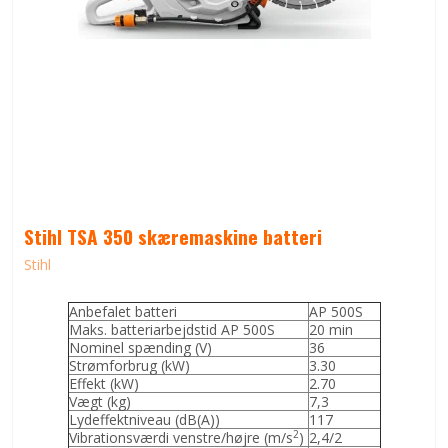
Stihl TSA 350 skæremaskine batteri
Stihl
Anbefalet batteri
AP 500S
Maks. batteriarbejdstid AP 500S
20 min
Nominel spænding (V)
36
Strømforbrug (kW)
3.30
Effekt (kW)
2.70
Vægt (kg)
7,3
Lydeffektniveau (dB(A))
117
2
Vibrationsværdi venstre/højre (m/s
)
2,4/2