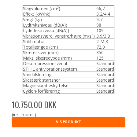
3
Slagvolumen (cm
)
66,7
Effekt (kW/hk)
3,2/4,4
Vægt (kg)
9,7
Lydtryksniveau (dB(A))
98
Lydeffektniveau (dB(A))
109
2
Vibrationsværdi venstre/højre (m/s
)
3,9/3,9
Stihl motor
2-MIX
Totallængde (cm)
72,0
Skæreskiver (mm)
350
Maks. skæredybde (mm)
125
Dekompressionsventil
Standard
STIHL antivibrationssystem
Standard
Vandtilslutning
Standard
Slidstærk startsnor
Standard
Magnesiumbeskyttelse
Standard
Cyklon-forfiltrering
Standard
10.750,00 DKK
(inkl. moms)
VIS PRODUKT