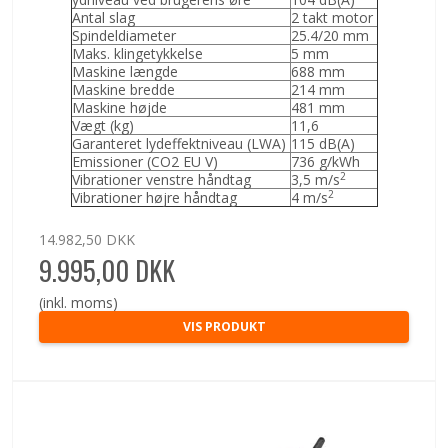
Antal slag
2 takt motor
Spindeldiameter
25.4/20 mm
Maks. klingetykkelse
5 mm
Maskine længde
688 mm
Maskine bredde
214 mm
Maskine højde
481 mm
Vægt (kg)
11,6
Garanteret lydeffektniveau (LWA)
115 dB(A)
Emissioner (CO2 EU V)
736 g/kWh
2
Vibrationer venstre håndtag
3,5 m/s
2
Vibrationer højre håndtag
4 m/s
14.982,50 DKK
9.995,00 DKK
(inkl. moms)
VIS PRODUKT