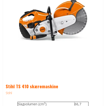
Stihl TS 410 skæremaskine
Stihl
3
Slagvolumen (cm
)
66,7