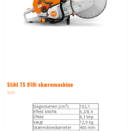
Stihl TS 910i skæremaskine
Stihl
3
Slagvolumen (cm
)
102,1
Effekt kW/hk
6,2/8,4
Effekt
8,3 bhp
Vægt
12,9 kg
Skæreskivediameter
400 mm