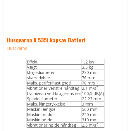
Husqvarna K 535i kapsav Batteri
Husqvarna
Effekt
1,2 kw
Vægt
3,5 kg
klingediameter
230 mm
skæredybde
76 mm
Maks. periferihastighed
70 m/s
2
Vibrationer venstre håndtag
2,1 m/s
Lydniveau ved brugerens øre
100,5 dB(A)
Spindeldiameter
22,23 mm
Maks. klingetykkelse
3 mm
Maskin længde
560 mm
Maskin bredde
220 mm
Maskin højde
310 mm
2
Vibrationer højde håndtag
2,5 m/s