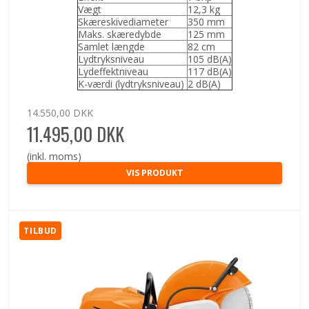
Vægt
12,3 kg
Skæreskivediameter
350 mm
Maks. skæredybde
125 mm
Samlet længde
82 cm
Lydtryksniveau
105 dB(A)
Lydeffektniveau
117 dB(A)
K-værdi (lydtryksniveau)
2 dB(A)
14.550,00 DKK
11.495,00 DKK
(inkl. moms)
VIS PRODUKT
TILBUD