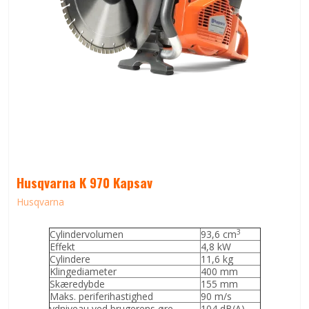
Husqvarna K 970 Kapsav
Husqvarna
3
Cylindervolumen
93,6 cm
Effekt
4,8 kW
Cylindere
11,6 kg
Klingediameter
400 mm
Skæredybde
155 mm
Maks. periferihastighed
90 m/s
ydniveau ved brugerens øre
104 dB(A)