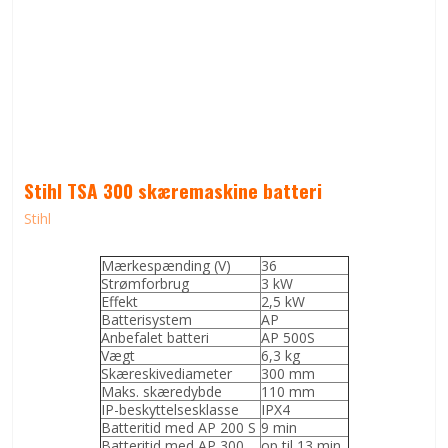
Stihl TSA 300 skæremaskine batteri
Stihl
Mærkespænding (V)
36
Strømforbrug
3 kW
Effekt
2,5 kW
Batterisystem
AP
Anbefalet batteri
AP 500S
Vægt
6,3 kg
Skæreskivediameter
300 mm
Maks. skæredybde
110 mm
IP-beskyttelsesklasse
IPX4
Batteritid med AP 200 S
9 min
Batteritid med AP 300
op til 13 min.