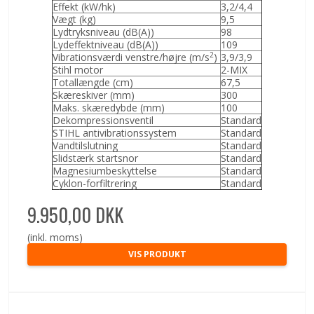
Effekt (kW/hk)
3,2/4,4
Vægt (kg)
9,5
Lydtryksniveau (dB(A))
98
Lydeffektniveau (dB(A))
109
2
Vibrationsværdi venstre/højre (m/s
)
3,9/3,9
Stihl motor
2-MIX
Totallængde (cm)
67,5
Skæreskiver (mm)
300
Maks. skæredybde (mm)
100
Dekompressionsventil
Standard
STIHL antivibrationssystem
Standard
Vandtilslutning
Standard
Slidstærk startsnor
Standard
Magnesiumbeskyttelse
Standard
Cyklon-forfiltrering
Standard
9.950,00 DKK
(inkl. moms)
VIS PRODUKT