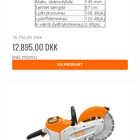
Maks. skæredybde
145 mm
Samlet længde
87 cm
Lydtryksniveau
108 dB(A)
Lydeffektniveau
120 dB(A)
K-værdi (lydtryksniveau)
2 dB(A)
16.750,00 DKK
12.895,00 DKK
(inkl. moms)
VIS PRODUKT