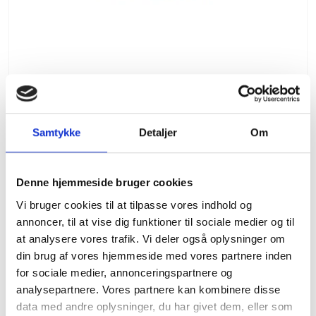
Samtykke
Detaljer
Om
Stihl filesæt 1/4" & 3/8" P
Stihl
201,00 DKK
Denne hjemmeside bruger cookies
Vi bruger cookies til at tilpasse vores indhold og
(inkl. moms)
annoncer, til at vise dig funktioner til sociale medier og til
VIS PRODUKT
at analysere vores trafik. Vi deler også oplysninger om
din brug af vores hjemmeside med vores partnere inden
for sociale medier, annonceringspartnere og
TILBUD
analysepartnere. Vores partnere kan kombinere disse
data med andre oplysninger, du har givet dem, eller som