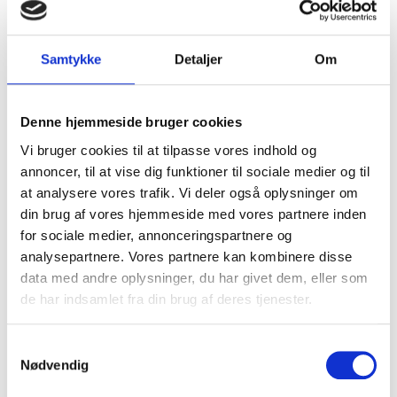
opsætning
- Rengøring
- Batterifunktionstest
Samtykke
Detaljer
Om
- Elektronisk fejlfinding
- Opdatering af software
- Adskillelse af maskinen
Denne hjemmeside bruger cookies
- Kontrol af bevægelige dele
Vi bruger cookies til at tilpasse vores indhold og
- Udskiftning af knive og knivbolte
- Funktionstest i Husqvarna Autocheck
annoncer, til at vise dig funktioner til sociale medier og til
- Opbevaring af maskinen hele vinteren
at analysere vores trafik. Vi deler også oplysninger om
- Løbende opladning af batteriet
din brug af vores hjemmeside med vores partnere inden
- Tillæg v/AWD-modeller + 300 kr.
for sociale medier, annonceringspartnere og
analysepartnere. Vores partnere kan kombinere disse
✭
Læs kursiv nedenfor ved valg af dette wellness
data med andre oplysninger, du har givet dem, eller som
ophold
de har indsamlet fra din brug af deres tjenester.
Kr. 1.995
S
Nødvendig
a
✭
Ved valg af dette wellness ophold vil du ikke skulle
m