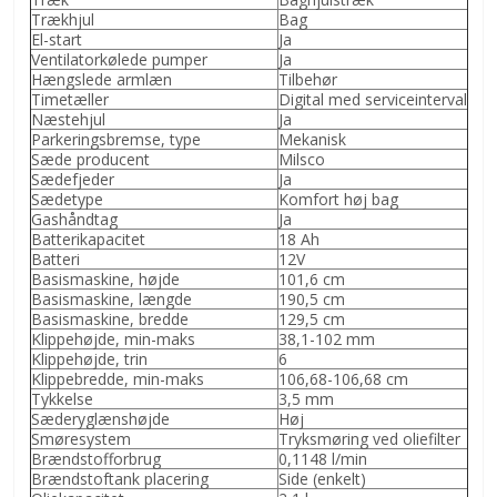
Trækhjul
Bag
El-start
Ja
Ventilatorkølede pumper
Ja
Hængslede armlæn
Tilbehør
Timetæller
Digital med serviceinterval
Næstehjul
Ja
Parkeringsbremse, type
Mekanisk
Sæde producent
Milsco
Sædefjeder
Ja
Sædetype
Komfort høj bag
Gashåndtag
Ja
Batterikapacitet
18 Ah
Batteri
12V
Basismaskine, højde
101,6 cm
Basismaskine, længde
190,5 cm
Basismaskine, bredde
129,5 cm
Klippehøjde, min-maks
38,1-102 mm
Klippehøjde, trin
6
Klippebredde, min-maks
106,68-106,68 cm
Tykkelse
3,5 mm
Sæderyglænshøjde
Høj
Smøresystem
Tryksmøring ved oliefilter
Brændstofforbrug
0,1148 l/min
Brændstoftank placering
Side (enkelt)