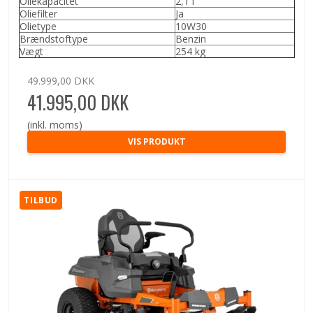
Oliekapacitet
2,1 l
Oliefilter
Ja
Olietype
10W30
Brændstoftype
Benzin
Vægt
254 kg
49.999,00 DKK
41.995,00 DKK
(inkl. moms)
VIS PRODUKT
TILBUD