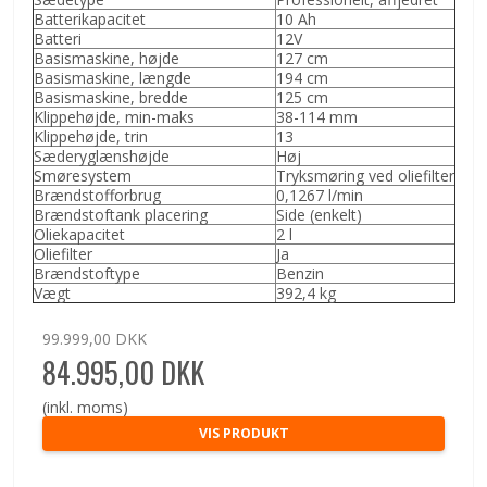
Batterikapacitet
10 Ah
Batteri
12V
Basismaskine, højde
127 cm
Basismaskine, længde
194 cm
Basismaskine, bredde
125 cm
Klippehøjde, min-maks
38-114 mm
Klippehøjde, trin
13
Sæderyglænshøjde
Høj
Smøresystem
Tryksmøring ved oliefilter
Brændstofforbrug
0,1267 l/min
Brændstoftank placering
Side (enkelt)
Oliekapacitet
2 l
Oliefilter
Ja
Brændstoftype
Benzin
Vægt
392,4 kg
99.999,00 DKK
84.995,00 DKK
(inkl. moms)
VIS PRODUKT