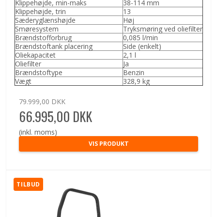
Klippehøjde, min-maks
38-114 mm
Klippehøjde, trin
13
Sæderyglænshøjde
Høj
Smøresystem
Tryksmøring ved oliefilter
Brændstofforbrug
0,085 l/min
Brændstoftank placering
Side (enkelt)
Oliekapacitet
2,1 l
Oliefilter
Ja
Brændstoftype
Benzin
Vægt
328,9 kg
79.999,00 DKK
66.995,00 DKK
(inkl. moms)
VIS PRODUKT
TILBUD