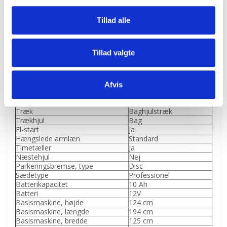
Luftfilter type
Dobbelt element
g
Anti-skalperingshjul
4
BioClip-sæt
Fås som tilbehør
Tillad alle
Tilkobling af knivene
Elektrisk
Knive
3 stk.
Opsamler
Tilbehør
Tillad valgte
Kopholder
Ja
Type klippebord
3,57 mm svejst
Klippemetode
Opsamler/BioClip
System til løft klippeudstyret
Manuel, fodaktiveret
Afvis
Tilslutning til vaske af klippebordet
Nej
Gear
Fodpedel styret
Træk
Baghjulstræk
Trækhjul
Bag
El-start
Ja
Hængslede armlæn
Standard
Timetæller
Ja
Næstehjul
Nej
Parkeringsbremse, type
Disc
Sædetype
Professionel
Batterikapacitet
10 Ah
Batteri
12V
Basismaskine, højde
124 cm
Basismaskine, længde
194 cm
Basismaskine, bredde
125 cm