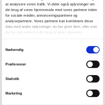
at analysere vores trafik. Vi deler også oplysninger om
din brug af vores hjemmeside med vores partnere inden
for sociale medier, annonceringspartnere og
analysepartnere. Vores partnere kan kombinere disse
data med andre oplysninger, du har givet dem, eller som
de har indsamlet fra din brug af deres tjenester.
S
Husqvarna Z448 zero-turn
Nødvendig
a
m
Husqvarna
t
Præferencer
y
Hestekræfter
16,1 kW
Hastighed fremad, min-maks
0 km/t-14
k
3
Cylindervolumen
726 cm
k
Statistik
Cylindere
2
e
Motorkøling
Luft
Motor
FR Series
v
Motorproducent
Kawasaki
Marketing
a
Modot model
FR691V
l
Kapacitet benzintank
22 l