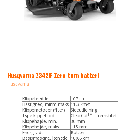
Husqvarna Z342iF Zero-turn batteri
Husqvarna
Klippebredde
107 cm
Hastighed, minm-maks
11,3 km/t
Klippemetoder (filter)
Sideudlejning
TM
Type klippebord
ClearCut
- fremstillet
Klippehøjde, min.
30 mm
Klippehøjde, maks.
115 mm
Energikilde
Batteri
Basismaskine, længde
180,6 cm