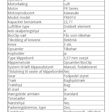
Motorkøling
Luft
Motor
FR Series
Motorproducent
Kawasaki
Modot model
FR691V
Kapacitet benzintank
22,7 l
Luftfilter type
Dobbelt element
Anti-skalperingshjul
4
BioClip-sæt
Fås som tilbehør
Tilkobling af knivene
Elektrisk
Knive
3 stk.
Opsamler
Tilbehør
Kopholder
Ja
Type klippebord
3,57 mm svejst
Klippemetode
Opsamler/BioClip
System til løft klippeudstyret
Manuel, fodaktiveret
Tilslutning til vaske af klippebordet
Nej
Gear
Fodpedel styret
Træk
Baghjulstræk
Trækhjul
Bag
El-start
Ja
Hængslede armlæn
Standard
Timetæller
Ja
Næstehjul
Nej
Parkeringsbremse, type
Disc
Sædetype
Professionelt, affjedret