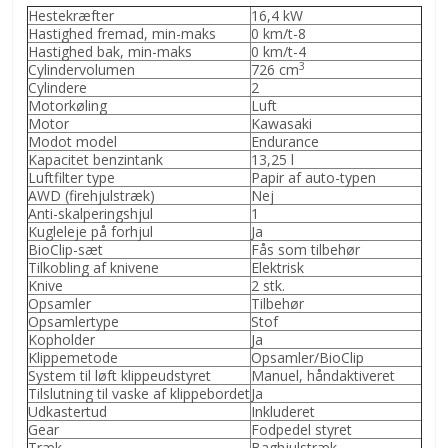
Hestekræfter
16,4 kW
Hastighed fremad, min-maks
0 km/t-8
Hastighed bak, min-maks
0 km/t-4
3
Cylindervolumen
726 cm
Cylindere
2
Motorkøling
Luft
Motor
Kawasaki
Modot model
Endurance
Kapacitet benzintank
13,25 l
Luftfilter type
Papir af auto-typen
AWD (firehjulstræk)
Nej
Anti-skalperingshjul
1
Kugleleje på forhjul
Ja
BioClip-sæt
Fås som tilbehør
Tilkobling af knivene
Elektrisk
Knive
2 stk.
Opsamler
Tilbehør
Opsamlertype
Stof
Kopholder
Ja
Klippemetode
Opsamler/BioClip
System til løft klippeudstyret
Manuel, håndaktiveret
Tilslutning til vaske af klippebordet
Ja
Udkastertud
Inkluderet
Gear
Fodpedel styret
Træk
Baghjulstræk