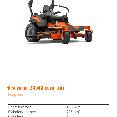
Husqvarna Z454X Zero-turn
Husqvarna
Hestekræfter
16,1 kW
3
Cylindervolumen
726 cm
Cylindere
2