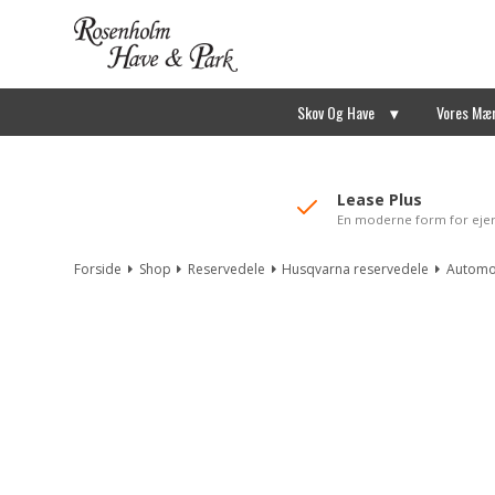
//Mailchimp autofill selected "Pakke"
Skov Og Have
Vores Mæ
Lease Plus
En moderne form for eje
Forside
Shop
Reservedele
Husqvarna reservedele
Automo