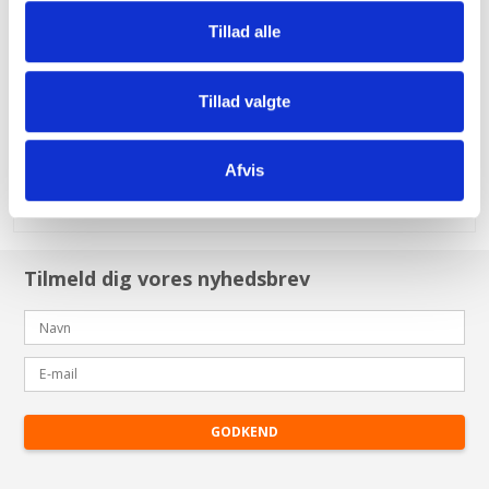
Tillad alle
Husqvarna snørrebånd
Husqvarna
79,00 DKK
Tillad valgte
(inkl. moms)
Afvis
VIS PRODUKT
Tilmeld dig vores nyhedsbrev
GODKEND