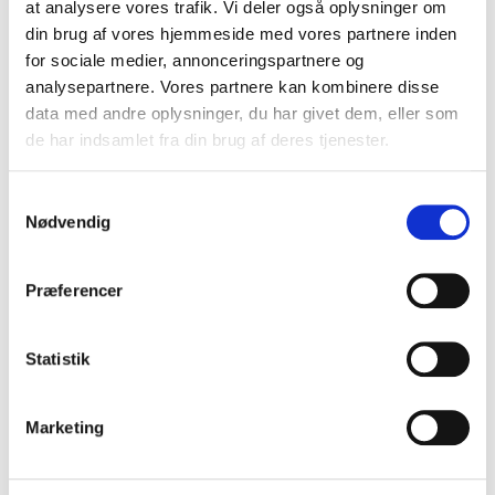
at analysere vores trafik. Vi deler også oplysninger om
din brug af vores hjemmeside med vores partnere inden
for sociale medier, annonceringspartnere og
analysepartnere. Vores partnere kan kombinere disse
data med andre oplysninger, du har givet dem, eller som
de har indsamlet fra din brug af deres tjenester.
S
Nødvendig
a
m
t
Præferencer
y
k
k
Statistik
e
v
Marketing
a
l
g