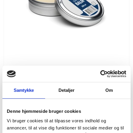
Husqvarna læderfedt
Samtykke
Detaljer
Om
Husqvarna
89,00 DKK
Denne hjemmeside bruger cookies
79,00 DKK
Vi bruger cookies til at tilpasse vores indhold og
(inkl. moms)
annoncer, til at vise dig funktioner til sociale medier og til
VIS PRODUKT