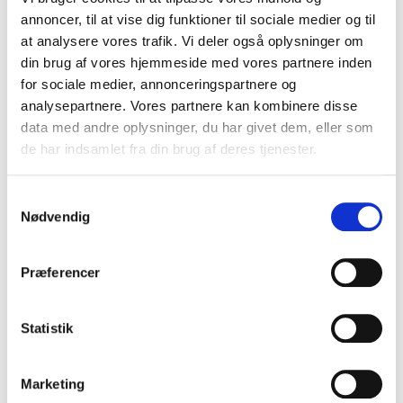
annoncer, til at vise dig funktioner til sociale medier og til
at analysere vores trafik. Vi deler også oplysninger om
din brug af vores hjemmeside med vores partnere inden
for sociale medier, annonceringspartnere og
analysepartnere. Vores partnere kan kombinere disse
data med andre oplysninger, du har givet dem, eller som
de har indsamlet fra din brug af deres tjenester.
S
Nødvendig
a
m
t
Præferencer
y
k
k
Statistik
Kofanger bag - 599 29 63-01
e
Husqvarna
v
Marketing
301,00 DKK
a