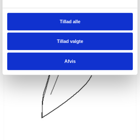
l
(inkl. moms)
g
VIS PRODUKT
Tillad alle
Tillad valgte
Afvis