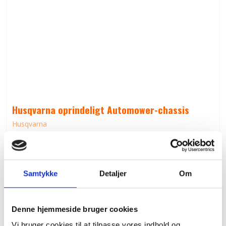
Husqvarna oprindeligt Automower-chassis
Husqvarna
479,00 DKK
Pris fra
(inkl. moms)
VIS PRODUKT
Samtykke
Detaljer
Om
Denne hjemmeside bruger cookies
Vi bruger cookies til at tilpasse vores indhold og