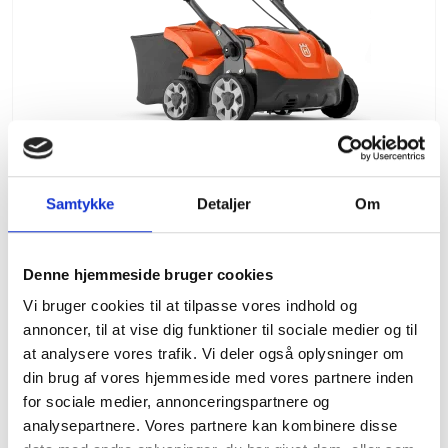
Samtykke
Detaljer
Om
Denne hjemmeside bruger cookies
Husqvarna S138C plænelufter elektrisk
Vi bruger cookies til at tilpasse vores indhold og
Husqvarna
annoncer, til at vise dig funktioner til sociale medier og til
at analysere vores trafik. Vi deler også oplysninger om
Nettoeffekt ved fastlagt
1,6 kW @ 6000
din brug af vores hjemmeside med vores partnere inden
omdrejningstal
omdr./min
for sociale medier, annonceringspartnere og
Arbejdsbredde
37,5 cm
Arbejdsdybde
-0,8 cm
analysepartnere. Vores partnere kan kombinere disse
Opsamlerstørrelse
45 l