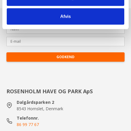
Tilmeld dig vores nyhedsbrev
Afvis
GODKEND
ROSENHOLM HAVE OG PARK ApS
Dalgårdsparken 2
8543 Hornslet, Denmark
Telefonnr.
86 99 77 67