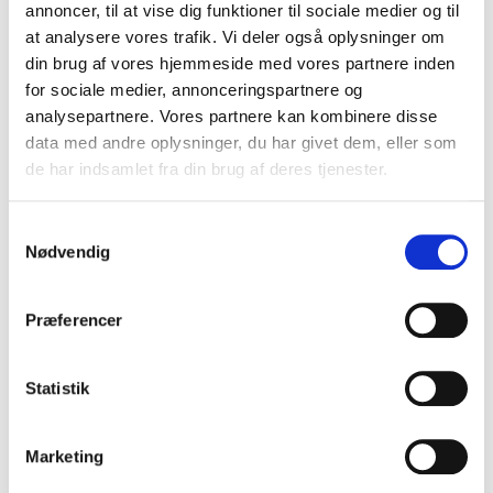
Tandafstand (mm)
34
annoncer, til at vise dig funktioner til sociale medier og til
STIHL Easy2Start
Standard
at analysere vores trafik. Vi deler også oplysninger om
Loophåndtag
Standard
din brug af vores hjemmeside med vores partnere inden
for sociale medier, annonceringspartnere og
7.650,00 DKK
analysepartnere. Vores partnere kan kombinere disse
5.995,00 DKK
data med andre oplysninger, du har givet dem, eller som
de har indsamlet fra din brug af deres tjenester.
(inkl. moms)
VIS PRODUKT
S
Nødvendig
a
m
TILBUD
t
Præferencer
y
k
k
Statistik
e
v
Marketing
a