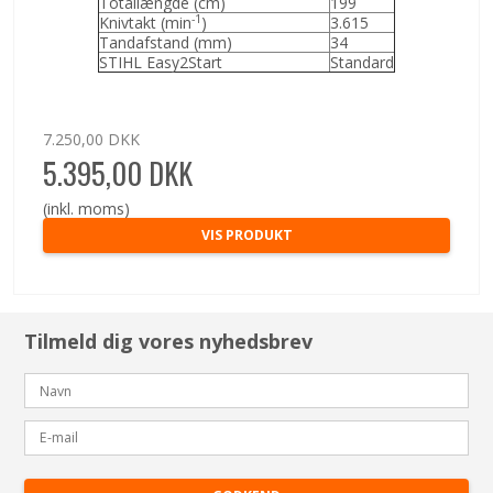
Totallængde (cm)
199
-1
Knivtakt (min
)
3.615
Tandafstand (mm)
34
STIHL Easy2Start
Standard
7.250,00 DKK
5.395,00 DKK
(inkl. moms)
VIS PRODUKT
Tilmeld dig vores nyhedsbrev