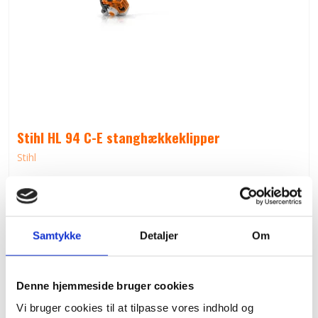
Stihl HL 94 C-E stanghækkeklipper
Stihl
Skærelængde (cm)
60
3
Slagvolumen (cm
)
24,1
Effekt (kW/hk)
0,9/1,2
Vægt (kg)
6,2
Samtykke
Detaljer
Om
Lydtryksniveau (dB(A))
91
Lydeffektniveau (dB(A))
107
2
Vibrationer venstre/højre (m/s
)
7,9/5,4
STIHL motor
2-MIX
Denne hjemmeside bruger cookies
Totallængde (cm)
242
-1
Knivtakt (min
)
3.615
Vi bruger cookies til at tilpasse vores indhold og