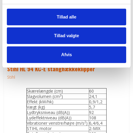
l
g
Tillad alle
Tillad valgte
Afvis
Stihl HL 94 KC-E stanghækkeklipper
Stihl
Skærelængde (cm)
60
3
Slagvolumen (cm
)
24,1
Effekt (kW/hk)
0,9/1,2
Vægt (kg)
5,7
Lydtryksniveau (dB(A))
92
Lydeffektniveau (dB(A))
108
2
Vibrationer venstre/højre (m/s
)
6,4/6,4
STIHL motor
2-MIX