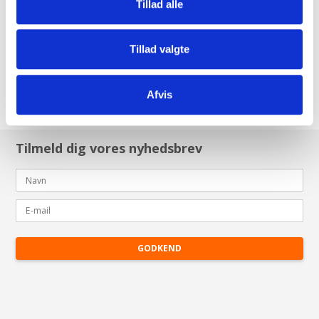
Ladestations komplet
Tillad alle
2.200,00 DKK
Tillad valgte
(inkl. moms)
VIS PRODUKT
Afvis
Tilmeld dig vores nyhedsbrev
GODKEND