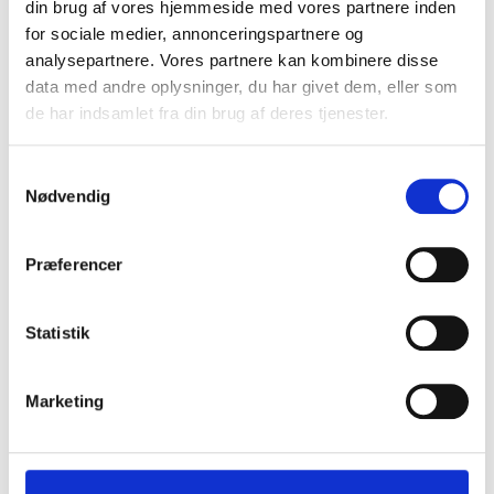
din brug af vores hjemmeside med vores partnere inden
for sociale medier, annonceringspartnere og
analysepartnere. Vores partnere kan kombinere disse
data med andre oplysninger, du har givet dem, eller som
de har indsamlet fra din brug af deres tjenester.
S
Nødvendig
a
m
t
Præferencer
y
k
k
Statistik
e
v
Marketing
a
l
g