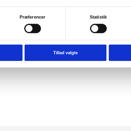
Husqvarna WP 4T SAE 30 - 1,4 l
Husqvarna
Præferencer
Statistik
Tillad valgte