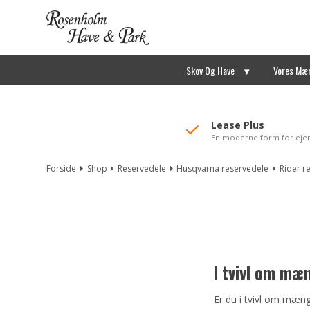
//Mailchimp autofill selected "Pakke"
Skov Og Have
Vores Mæ
Lease Plus
En moderne form for eje
Forside
Shop
Reservedele
Husqvarna reservedele
Rider r
I tvivl om m
Er du i tvivl om mængd