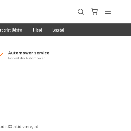
rborist Udstyr
Tilbud
Legetøj
Automower service
Forkæl din Automower
god id© altid være, at