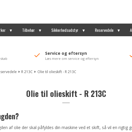
rker
Tilbehør
Sikkerhedsudstyr
Reservedele
A
Service og eftersyn
rskab
Læs mere om service og eftersyn
eservedele
R 213C
Olie til olieskift - R 213C
Olie til olieskift - R 213C
ængden?
en af olie der skal påfyldes din maskine ved et skift, så vil en rigtig 