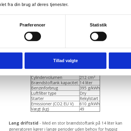
et fra din brug af deres tjenester.
m Have & Park ApS hjælper vi dig med at fi
og
Præferencer
Statistik
sning, så du får en god oplevelse og noget fo
Husqvarna G3200P generator
Husqvarna
Tillad valgte
Maksimal effekt
2,8 kW
Motor
3,8 hk
3
Cylindervolumen
212 cm
Brændstoftank kapacitet
14 liter
Benzinforbrug
395 g/kWh
Luftfilter type
Dry
Starter
Rekylstart
Emissioner (CO2 EU V)
610 g/kWh
Vægt (kg)
49
Lang driftstid
- Med en stor brændstoftank på 14 liter kan
generatoren kører i lange perioder uden behov for hyppig