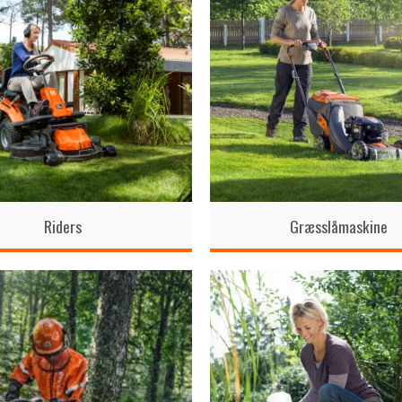
Riders
Græsslåmaskine