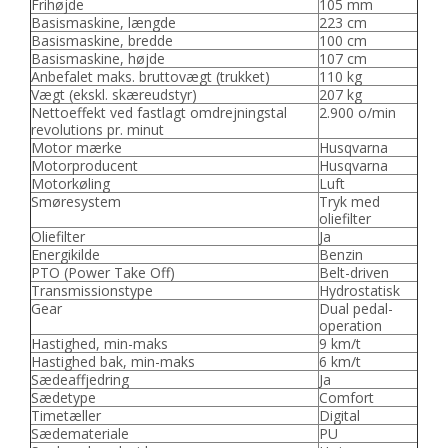
Frihøjde
105 mm
Basismaskine, længde
223 cm
Basismaskine, bredde
100 cm
Basismaskine, højde
107 cm
Anbefalet maks. bruttovægt (trukket)
110 kg
Vægt (ekskl. skæreudstyr)
207 kg
Nettoeffekt ved fastlagt omdrejningstal
2.900 o/min
revolutions pr. minut
Motor mærke
Husqvarna
Motorproducent
Husqvarna
Motorkøling
Luft
Smøresystem
Tryk med
oliefilter
Oliefilter
Ja
Energikilde
Benzin
PTO (Power Take Off)
Belt-driven
Transmissionstype
Hydrostatisk
Gear
Dual pedal-
operation
Hastighed, min-maks
9 km/t
Hastighed bak, min-maks
6 km/t
Sædeaffjedring
Ja
Sædetype
Comfort
Timetæller
Digital
Sædemateriale
PU