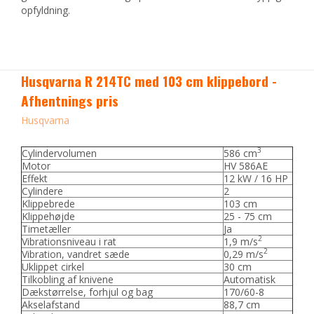
opfyldning.
Husqvarna R 214TC med 103 cm klippebord -
Afhentnings pris
Husqvarna
3
Cylindervolumen
586 cm
Motor
HV 586AE
Effekt
12 kW / 16 HP
Cylindere
2
Klippebrede
103 cm
Klippehøjde
25 - 75 cm
Timetæller
Ja
2
Vibrationsniveau i rat
1,9 m/s
2
Vibration, vandret sæde
0,29 m/s
Uklippet cirkel
30 cm
Tilkobling af knivene
Automatisk
Dækstørrelse, forhjul og bag
170/60-8
Akselafstand
88,7 cm