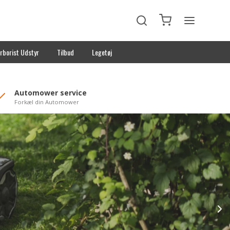
rborist Udstyr
Tilbud
Legetøj
Automower service
Forkæl din Automower