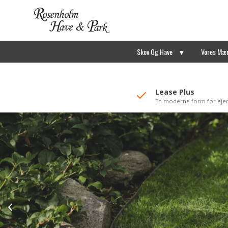
//Mailchimp autofill selected "Pakke"
Skov Og Have
Vores Mæ
Lease Plus
En moderne form for eje