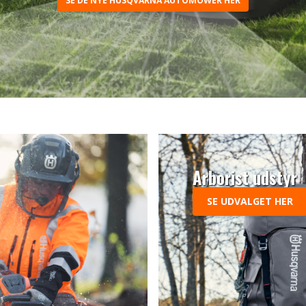
SE VORES STORE UDVALG HER
Arborist udstyr
SE UDVALGET HER