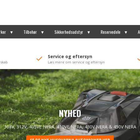
rker
Tilbehør
Sikkerhedsudstyr
Reservedele
A
Service og eftersyn
rskab
Læs mere om service og eftersyn
Arborist udstyr
Professionelt arborist udstyr til skovarbejde og træpleje