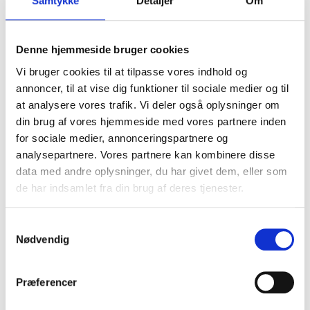
Samtykke
Detaljer
Om
Husqvarna transmissionsolie 10W30 - 4T - 4L
Husqvarna
589,00 DKK
Denne hjemmeside bruger cookies
Vi bruger cookies til at tilpasse vores indhold og
(inkl. moms)
annoncer, til at vise dig funktioner til sociale medier og til
VIS PRODUKT
at analysere vores trafik. Vi deler også oplysninger om
din brug af vores hjemmeside med vores partnere inden
for sociale medier, annonceringspartnere og
analysepartnere. Vores partnere kan kombinere disse
data med andre oplysninger, du har givet dem, eller som
de har indsamlet fra din brug af deres tjenester.
S
Nødvendig
a
m
t
Præferencer
y
k