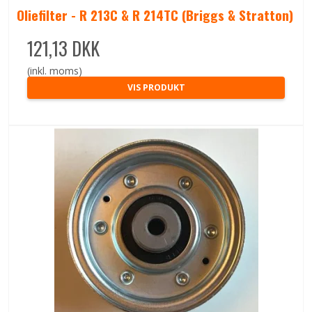
Oliefilter - R 213C & R 214TC (Briggs & Stratton)
121,13 DKK
(inkl. moms)
VIS PRODUKT