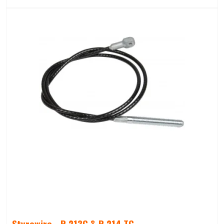
Styrewire - R 213C & R 214 TC