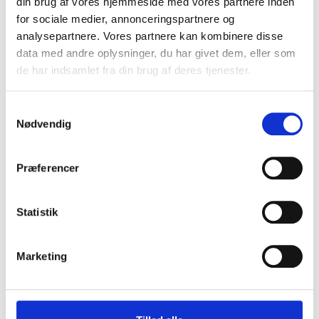
din brug af vores hjemmeside med vores partnere inden
for sociale medier, annonceringspartnere og
analysepartnere. Vores partnere kan kombinere disse
data med andre oplysninger, du har givet dem, eller som
de har indsamlet fra din brug af deres tjenester.
Knive - combi 103 - 504 18 82-10 - 1 stk.
S
Nødvendig
a
m
234,70 DKK
189,00 DKK
t
Præferencer
y
(inkl. moms)
k
VIS PRODUKT
k
Statistik
e
v
Marketing
a
l
g