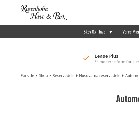
//Mailchimp autofill selected "Pakke"
Skov Og Have
Vores Mæ
Lease Plus
En moderne form for eje
Forside
Shop
Reservedele
Husqvarna reservedele
Automo
Automo