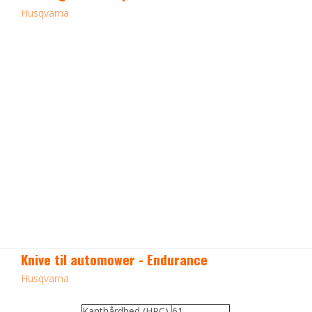
Husqvarna
Knive til automower - Endurance
Husqvarna
Kanthårdhed (HRC)
61