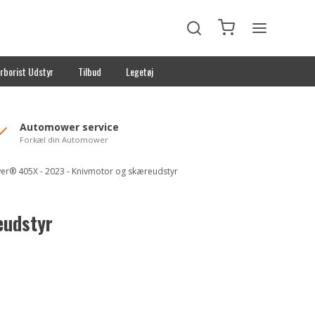
rborist Udstyr
Tilbud
Legetøj
Automower service
Forkæl din Automower
r® 405X - 2023 - Knivmotor og skæreudstyr
eudstyr