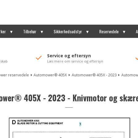
rker
Tilbehør
Sikkerhedsudstyr
Reservedele
A
Service og eftersyn
rskab
Læs mere om service og eftersyn
wer reservedele
Automower® 405X
Automower® 405X - 2023
Automowe
wer® 405X - 2023 - Knivmotor og skær