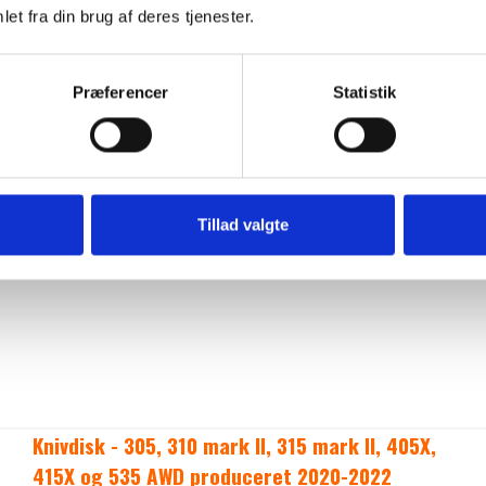
Klippemotor kpl. - 599 52 13-01
et fra din brug af deres tjenester.
Husqvarna
Præferencer
Statistik
Tillad valgte
Knivdisk - 305, 310 mark ll, 315 mark ll, 405X,
415X og 535 AWD produceret 2020-2022