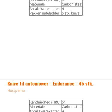
Materiale
Carbon steel
Antal skærekanter
4
Pakken indeholder
6 stk. knive
Knive til automower - Endurance - 45 stk.
Husqvarna
Kanthårdhed (HRC)
61
Materiale
Carbon steel
Antal skærekanter
4