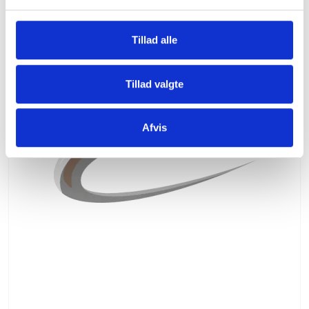
l
g
Tillad alle
Tillad valgte
Afvis