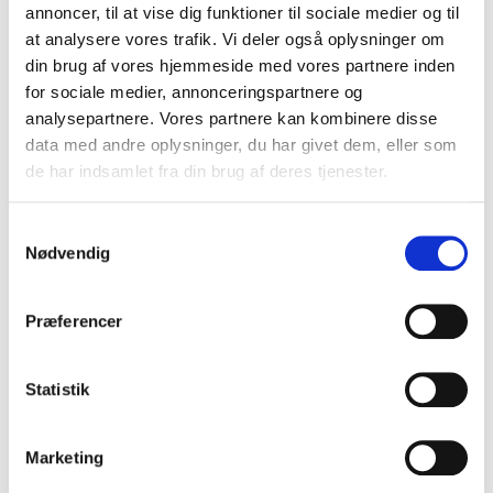
annoncer, til at vise dig funktioner til sociale medier og til
at analysere vores trafik. Vi deler også oplysninger om
din brug af vores hjemmeside med vores partnere inden
for sociale medier, annonceringspartnere og
analysepartnere. Vores partnere kan kombinere disse
data med andre oplysninger, du har givet dem, eller som
de har indsamlet fra din brug af deres tjenester.
S
Nødvendig
a
m
t
Præferencer
y
ø 2,7 mm x 70 m
k
Husqvarna
k
Statistik
e
199,00 DKK
v
Marketing
(inkl. moms)
a
VIS PRODUKT