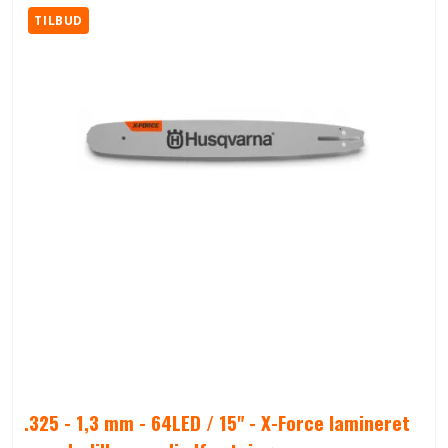
TILBUD
.325 - 1,3 mm - 64LED / 15" - X-Force lamineret