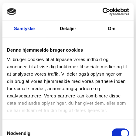
Samtykke
Detaljer
Om
.325 - 1,3 mm - X-CUT C33 - Mejsel - 80 led
Husqvarna
Denne hjemmeside bruger cookies
289,00 DKK
Vi bruger cookies til at tilpasse vores indhold og
annoncer, til at vise dig funktioner til sociale medier og til
(inkl. moms)
at analysere vores trafik. Vi deler også oplysninger om
VIS PRODUKT
din brug af vores hjemmeside med vores partnere inden
for sociale medier, annonceringspartnere og
analysepartnere. Vores partnere kan kombinere disse
data med andre oplysninger, du har givet dem, eller som
de har indsamlet fra din brug af deres tjenester.
S
Nødvendig
a