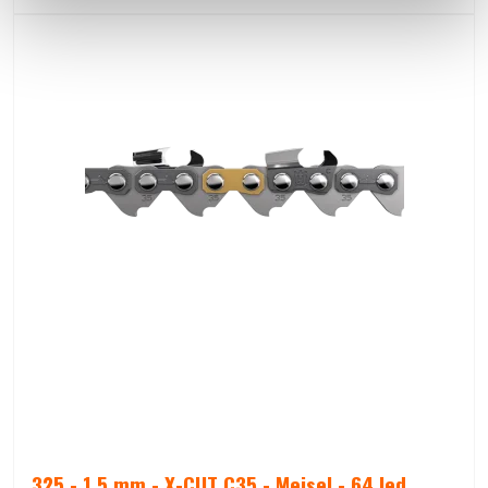
.325 - 1,5 mm - X-CUT C35 - Mejsel - 64 led