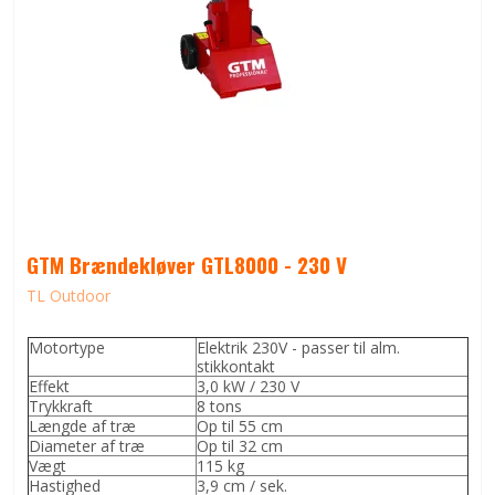
GTM Brændekløver GTL8000 - 230 V
TL Outdoor
Motortype
Elektrik 230V - passer til alm.
stikkontakt
Effekt
3,0 kW / 230 V
Trykkraft
8 tons
Længde af træ
Op til 55 cm
Diameter af træ
Op til 32 cm
Vægt
115 kg
Hastighed
3,9 cm / sek.