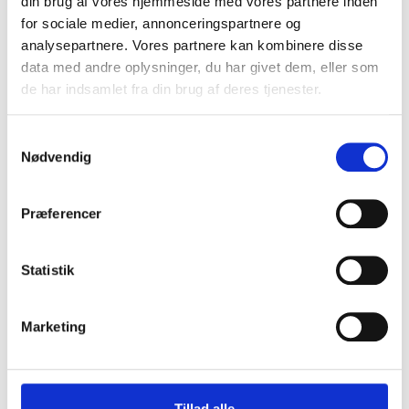
din brug af vores hjemmeside med vores partnere inden
for sociale medier, annonceringspartnere og
analysepartnere. Vores partnere kan kombinere disse
data med andre oplysninger, du har givet dem, eller som
de har indsamlet fra din brug af deres tjenester.
S
Nødvendig
a
Volpi KV201 Stangsaks 2 meter, med batteri
m
TL Outdoor
t
Præferencer
y
6.299,00 DKK
k
(inkl. moms)
k
Statistik
VIS PRODUKT
e
v
Marketing
a
l
g
Tillad alle