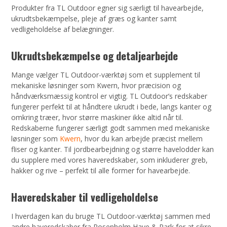
Produkter fra TL Outdoor egner sig særligt til havearbejde,
ukrudtsbekæmpelse, pleje af græs og kanter samt
vedligeholdelse af belægninger.
Ukrudtsbekæmpelse og detaljearbejde
Mange vælger TL Outdoor-værktøj som et supplement til
mekaniske løsninger som Kwern, hvor præcision og
håndværksmæssig kontrol er vigtig. TL Outdoor’s redskaber
fungerer perfekt til at håndtere ukrudt i bede, langs kanter og
omkring træer, hvor større maskiner ikke altid når til.
Redskaberne fungerer særligt godt sammen med mekaniske
løsninger som
Kwern
, hvor du kan arbejde præcist mellem
fliser og kanter. Til jordbearbejdning og større havelodder kan
du supplere med vores haveredskaber, som inkluderer greb,
hakker og rive – perfekt til alle former for havearbejde.
Haveredskaber til vedligeholdelse
I hverdagen kan du bruge TL Outdoor-værktøj sammen med
andre haveredskaber fra Rosenholm Have & Park for at sikre