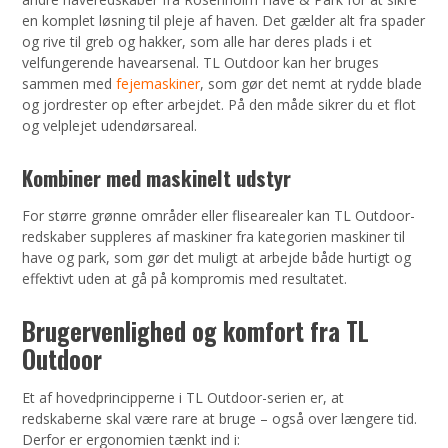
en komplet løsning til pleje af haven. Det gælder alt fra spader
og rive til greb og hakker, som alle har deres plads i et
velfungerende havearsenal. TL Outdoor kan her bruges
sammen med
fejemaskiner
, som gør det nemt at rydde blade
og jordrester op efter arbejdet. På den måde sikrer du et flot
og velplejet udendørsareal.
Kombiner med maskinelt udstyr
For større grønne områder eller flisearealer kan TL Outdoor-
redskaber suppleres af maskiner fra kategorien maskiner til
have og park, som gør det muligt at arbejde både hurtigt og
effektivt uden at gå på kompromis med resultatet.
Brugervenlighed og komfort fra TL
Outdoor
Et af hovedprincipperne i TL Outdoor-serien er, at
redskaberne skal være rare at bruge – også over længere tid.
Derfor er ergonomien tænkt ind i: