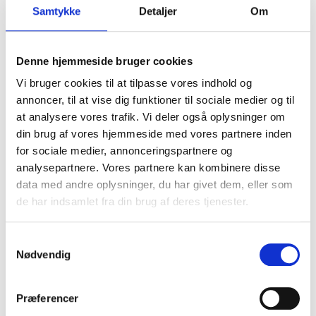
Samtykke
Detaljer
Om
Denne hjemmeside bruger cookies
Vi bruger cookies til at tilpasse vores indhold og
annoncer, til at vise dig funktioner til sociale medier og til
at analysere vores trafik. Vi deler også oplysninger om
din brug af vores hjemmeside med vores partnere inden
for sociale medier, annonceringspartnere og
analysepartnere. Vores partnere kan kombinere disse
data med andre oplysninger, du har givet dem, eller som
de har indsamlet fra din brug af deres tjenester.
Duromatic E, 3/8", 1,6 mm - 63 cm
S
Stihl
Nødvendig
a
1.175,00 DKK
m
t
Præferencer
(inkl. moms)
y