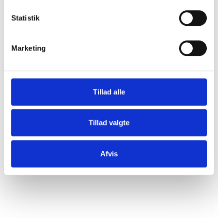
VIS PRODUKT
k
k
Statistik
e
v
Marketing
a
l
g
Tillad alle
Tillad valgte
Afvis