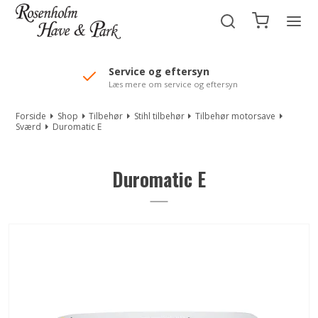
//Mailchimp autofill selected "Pakke"
Service og eftersyn
Læs mere om service og eftersyn
Forside
Shop
Tilbehør
Stihl tilbehør
Tilbehør motorsave
Sværd
Duromatic E
Duromatic E