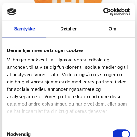
Samtykke
Detaljer
Om
Denne hjemmeside bruger cookies
Vi bruger cookies til at tilpasse vores indhold og
annoncer, til at vise dig funktioner til sociale medier og til
at analysere vores trafik. Vi deler også oplysninger om
din brug af vores hjemmeside med vores partnere inden
for sociale medier, annonceringspartnere og
analysepartnere. Vores partnere kan kombinere disse
Husqvarna halsedisse
data med andre oplysninger, du har givet dem, eller som
de har indsamlet fra din brug af deres tjenester.
Husqvarna
59,00 DKK
S
49,00 DKK
Nødvendig
a