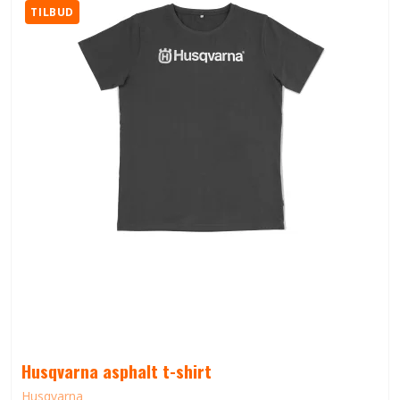
TILBUD
Husqvarna asphalt t-shirt
Husqvarna