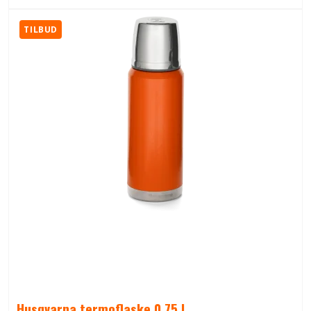
TILBUD
Husqvarna termoflaske 0,75 l