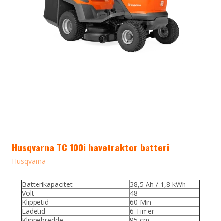
Husqvarna TC 100i havetraktor batteri
Husqvarna
Batterikapacitet
38,5 Ah / 1,8 kWh
Volt
48
Klippetid
60 Min
Ladetid
6 Timer
Klippebredde
95 cm