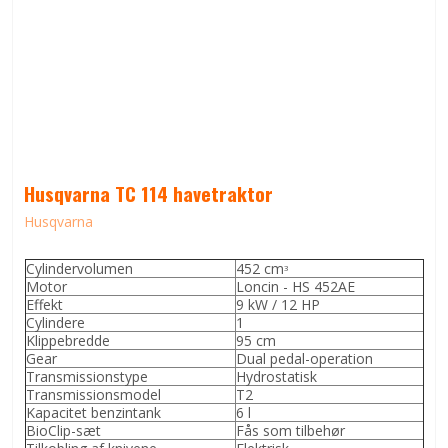
Husqvarna TC 114 havetraktor
Husqvarna
Cylindervolumen
452 cm
3
Motor
Loncin - HS 452AE
Effekt
9 kW / 12 HP
Cylindere
1
Klippebredde
95 cm
Gear
Dual pedal-operation
Transmissionstype
Hydrostatisk
Transmissionsmodel
T2
Kapacitet benzintank
6 l
BioClip-sæt
Fås som tilbehør