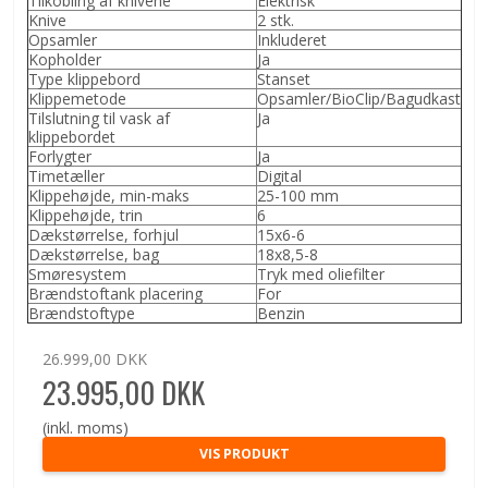
Tilkobling af knivene
Elektrisk
Knive
2 stk.
Opsamler
Inkluderet
Kopholder
Ja
Type klippebord
Stanset
Klippemetode
Opsamler/BioClip/Bagudkast
Tilslutning til vask af
Ja
klippebordet
Forlygter
Ja
Timetæller
Digital
Klippehøjde, min-maks
25-100 mm
Klippehøjde, trin
6
Dækstørrelse, forhjul
15x6-6
Dækstørrelse, bag
18x8,5-8
Smøresystem
Tryk med oliefilter
Brændstoftank placering
For
Brændstoftype
Benzin
26.999,00 DKK
23.995,00 DKK
(inkl. moms)
VIS PRODUKT