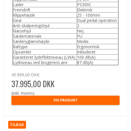
Lader
PS300C
Fremdrift
Elektrisk
Klippehøjde
25 - 100mm
Gear
Dual pedal-operation
Anti-skalperingshjul
2
Næsehjul
Nej
Sædemateriale
PU
Sæderyglænshøjde
Medie
Rattype
Ergonomisk
Opsamler
Inkluderet
Garanteret lydeffektniveau (LWA)
100 dB(A)
Lydniveau ved brugerens øre
87 dB(A)
45.999,00 DKK
37.995,00 DKK
(inkl. moms)
VIS PRODUKT
TILBUD