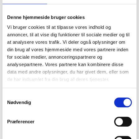
Cylindervolumen
413 cm
3
Motor
Loncin - HS 413AE
Effekt
8 kW / 11 hp
Denne hjemmeside bruger cookies
Cylindere
1
Klippebredde
95 cm
Vi bruger cookies til at tilpasse vores indhold og
Gear
Dual pedal-operation
annoncer, til at vise dig funktioner til sociale medier og til
Transmissionstype
Hydrostatisk
Transmissionsmodel
T2
at analysere vores trafik. Vi deler også oplysninger om
Kapacitet benzintank
6 l
din brug af vores hjemmeside med vores partnere inden
BioClip-sæt
Fås som tilbehør
for sociale medier, annonceringspartnere og
Tilkobling af knivene
Manuelt
Knive
2 stk.
analysepartnere. Vores partnere kan kombinere disse
Opsamler
Inkluderet
data med andre oplysninger, du har givet dem, eller som
Kopholder
Ja
de har indsamlet fra din brug af deres tjenester.
Type klippebord
Stanset
Klippemetode
Opsamler/BioClip/Bagudkast
Tilslutning til vask af
Ja
S
klippebordet
Forlygter
Ja
Nødvendig
a
Timetæller
Digital
m
Klippehøjde, min-maks
25-100 mm
t
Klippehøjde, trin
6
Præferencer
Dækstørrelse, forhjul
15x6-6
y
Dækstørrelse, bag
18x8,5-8
k
Smøresystem
Tryksmurt