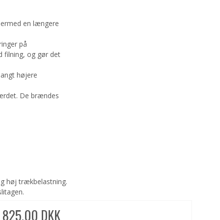
g dermed en længere
inger på
filning, og gør det
langt højere
værdet. De brændes
g høj trækbelastning.
litagen.
825,00 DKK