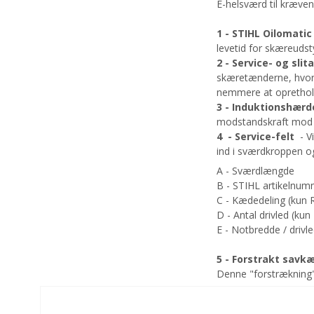
E-helsværd til kræven
1 - STIHL Oilomat
levetid for skæreudst
2 - Service- og sl
skæretænderne, hvor 
nemmere at oprethold
3 - Induktionshær
modstandskraft mod s
4 - Service-felt
- Vi
ind i sværdkroppen og
A - Sværdlængde
B - STIHL artikelnu
C - Kædedeling (kun 
D - Antal drivled (kun
E - Notbredde / drivl
5 - Forstrakt savk
Denne "forstrækning"