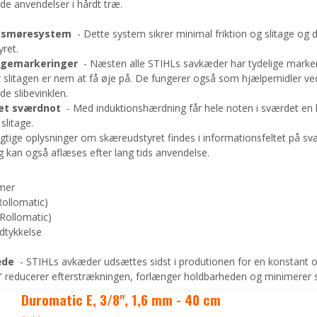
de anvendelser i hårdt træ.
ic smøresystem
- Dette system sikrer minimal friktion og slitage o
yret.
itagemarkeringer
- Næsten alle STIHLs savkæder har tydelige marker
slitagen er nem at få øje på. De fungerer også som hjælpemidler ved 
e slibevinklen.
det sværdnot
- Med induktionshærdning får hele noten i sværdet en 
litage.
gtige oplysninger om skæreudstyret findes i informationsfeltet på s
 kan også aflæses efter lang tids anvendelse.
mmer
Rollomatic)
 Rollomatic)
edtykkelse
æde
- STIHLs avkæder udsættes sidst i produtionen for en konstant o
 reducerer efterstrækningen, forlænger holdbarheden og minimerer s
Duromatic E, 3/8", 1,6 mm - 40 cm