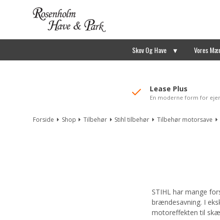
//Mailchimp autofill selected "Pakke"
Skov Og Have
Vores Mæ
Lease Plus
En moderne form for eje
Forside
Shop
Tilbehør
Stihl tilbehør
Tilbehør motorsave
STIHL har mange forsk
brændesavning. I ek
motoreffekten til skæ