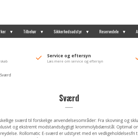
rker
Tilbehør
Sikkerhedsudstyr
Reservedele
A
Service og eftersyn
rskab
Læs mere om service og eftersyn
Sværd
Sværd
ellige sværd til forskelige anvendelsesområder: Fra skovning og sklu
sklusivt og ekstremt modstandsdygtigt krommolybdænstål. Optimal o
reydelse. Rollomatic E-sværd er udstyret med en vedligeholdelsesfri 