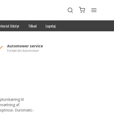
rborist Udstyr
Tilbud
Legetøj
Automower service
Forkæl din Automower
pturskæring til
msætning af
toptrisse. Duromatic-