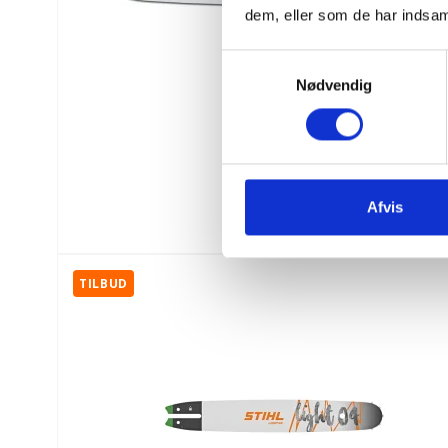
dem, eller som de har indsaml
S
Nødvendig
a
m
t
y
k
k
Afvis
e
v
a
TILBUD
l
g