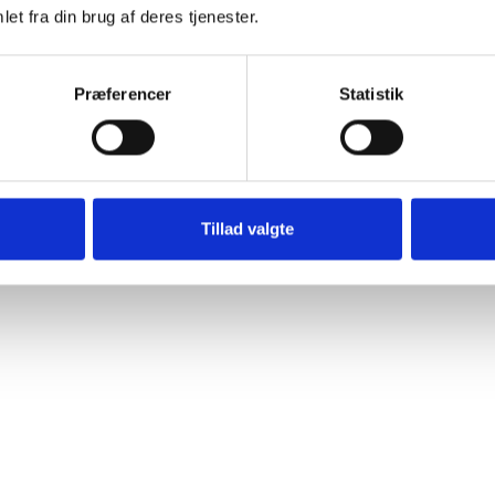
et fra din brug af deres tjenester.
Præferencer
Statistik
Husqvarna legetøjsmotorsav 550XP
Tillad valgte
Husqvarna