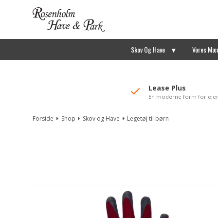
//Mailchimp autofill selected "Pakke"
Skov Og Have
Vores Mæ
Lease Plus
En moderne form for eje
Forside
Shop
Skov og Have
Legetøj til børn