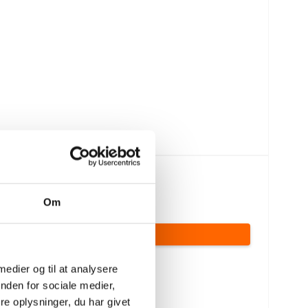
749,00 DKK
575,00 DKK
Om
(inkl. moms)
VIS PRODUKT
 medier og til at analysere
nden for sociale medier,
e oplysninger, du har givet