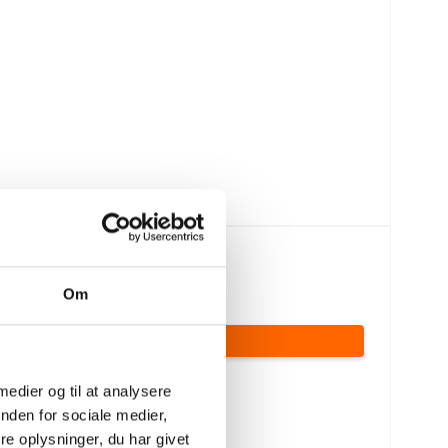
216,00 DKK
183,00 DKK
Om
(inkl. moms)
VIS PRODUKT
 medier og til at analysere
nden for sociale medier,
e oplysninger, du har givet