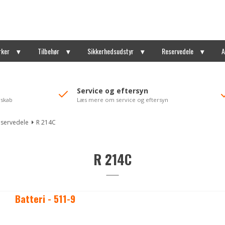
rker
Tilbehør
Sikkerhedsudstyr
Reservedele
A
Service og eftersyn
rskab
Læs mere om service og eftersyn
eservedele
R 214C
R 214C
Batteri - 511-9