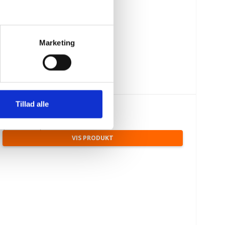
Marketing
Tillad alle
117,00 DKK
(inkl. moms)
VIS PRODUKT