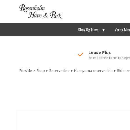
//Mailchimp autofill selected "Pakke"
Skov Og Have
Vores Mæ
Lease Plus
En moderne form for eje
Forside
Shop
Reservedele
Husqvarna reservedele
Rider r