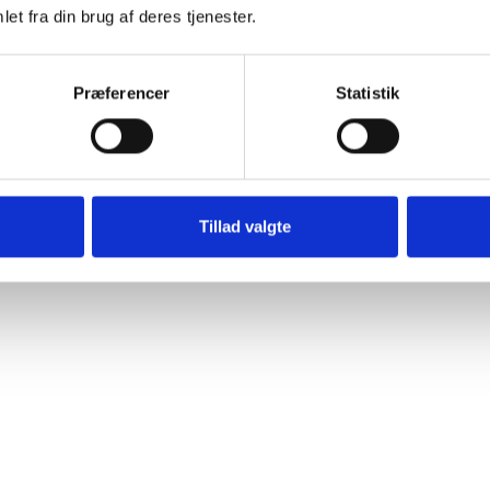
et fra din brug af deres tjenester.
Præferencer
Statistik
Fjeder - 506 53 31-01 - Sidder nede i Combi
Tillad valgte
Klippebord