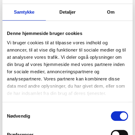
Samtykke
Detaljer
Om
Denne hjemmeside bruger cookies
Vi bruger cookies til at tilpasse vores indhold og
annoncer, til at vise dig funktioner til sociale medier og til
at analysere vores trafik. Vi deler også oplysninger om
Kofanger bag - 596 56 85-01
din brug af vores hjemmeside med vores partnere inden
for sociale medier, annonceringspartnere og
Husqvarna
analysepartnere. Vores partnere kan kombinere disse
288,00 DKK
data med andre oplysninger, du har givet dem, eller som
de har indsamlet fra din brug af deres tjenester.
(inkl. moms)
VIS PRODUKT
S
Nødvendig
a
m
t
Præferencer