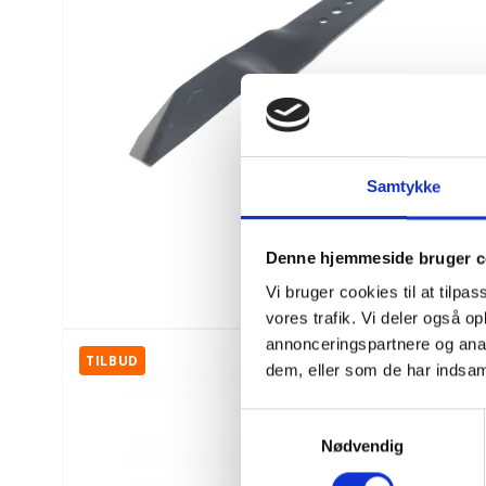
Samtykke
Denne hjemmeside bruger c
Vi bruger cookies til at tilpas
vores trafik. Vi deler også 
annonceringspartnere og anal
TILBUD
dem, eller som de har indsaml
S
Nødvendig
a
m