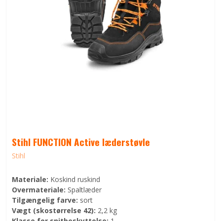
Stihl FUNCTION Active læderstøvle
Stihl
Materiale:
Koskind ruskind
Overmateriale:
Spaltlæder
Tilgængelig farve:
sort
Vægt (skostørrelse 42):
2,2 kg
Klasse for snitbeskyttelse:
1