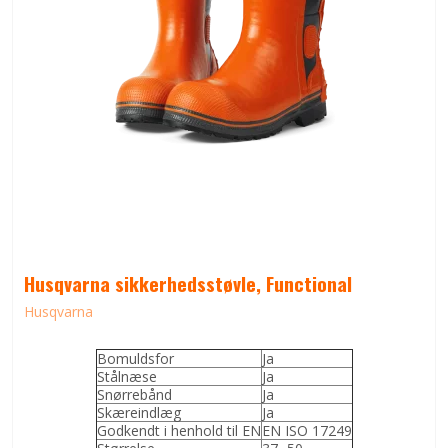
Husqvarna sikkerhedsstøvle, Functional
Husqvarna
Bomuldsfor
Ja
Stålnæse
Ja
Snørrebånd
Ja
Skæreindlæg
Ja
Godkendt i henhold til EN
EN ISO 17249