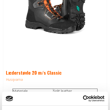
Læderstøvle 20 m/s Classic
Husqvarna
Materiale
Split leather
Skæreindlæg
Ja
Godkendt i henhold til EN
EN ISO 17249:2013, Level 2
Størrelse
39 - 47