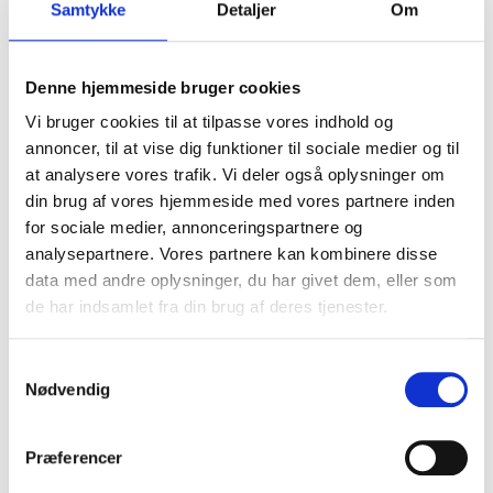
Samtykke
Detaljer
Om
1.699,00 DKK
1.439,00 DKK
Denne hjemmeside bruger cookies
(inkl. moms)
VIS PRODUKT
Vi bruger cookies til at tilpasse vores indhold og
annoncer, til at vise dig funktioner til sociale medier og til
at analysere vores trafik. Vi deler også oplysninger om
din brug af vores hjemmeside med vores partnere inden
TILBUD
for sociale medier, annonceringspartnere og
analysepartnere. Vores partnere kan kombinere disse
data med andre oplysninger, du har givet dem, eller som
de har indsamlet fra din brug af deres tjenester.
S
Nødvendig
a
m
t
Præferencer
y