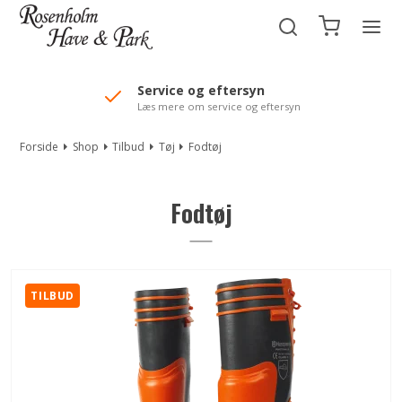
//Mailchimp autofill selected "Pakke"
Service og eftersyn
Læs mere om service og eftersyn
Forside
Shop
Tilbud
Tøj
Fodtøj
Fodtøj
TILBUD