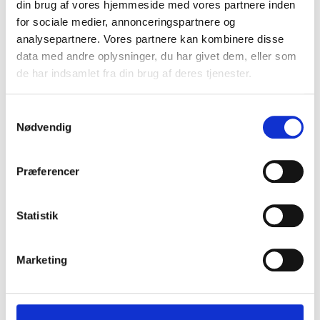
din brug af vores hjemmeside med vores partnere inden
for sociale medier, annonceringspartnere og
analysepartnere. Vores partnere kan kombinere disse
data med andre oplysninger, du har givet dem, eller som
de har indsamlet fra din brug af deres tjenester.
S
Nødvendig
a
m
t
Præferencer
y
k
k
Statistik
e
v
Marketing
a
l
g