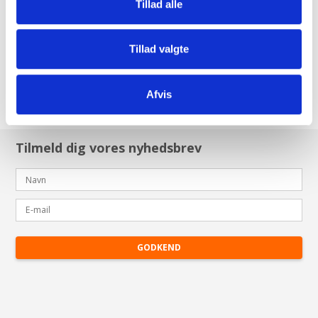
Ladestation komplet
Tillad alle
2.710,00 DKK
Tillad valgte
(inkl. moms)
VIS PRODUKT
Afvis
Tilmeld dig vores nyhedsbrev
GODKEND