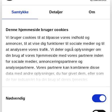
Samtykke
Detaljer
Om
Denne hjemmeside bruger cookies
Vi bruger cookies til at tilpasse vores indhold og
annoncer, til at vise dig funktioner til sociale medier og til
at analysere vores trafik. Vi deler også oplysninger om
din brug af vores hjemmeside med vores partnere inden
for sociale medier, annonceringspartnere og
analysepartnere. Vores partnere kan kombinere disse
Vari Brændekløver - 5 ton
data med andre oplysninger, du har givet dem, eller som
Honda
de har indsamlet fra din brug af deres tjenester.
Motor
El-motor, 230V, 2200 W
S
Vægt
50 kg
Nødvendig
Brændetykkelse
5 - 25 cm
a
Brændelængde
20 52 cm
m
t