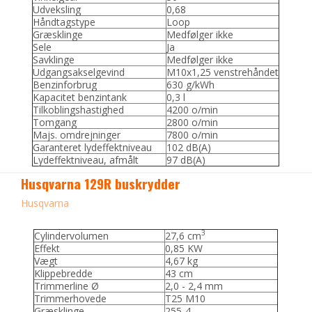
Udveksling
0,68
Håndtagstype
Loop
Græsklinge
Medfølger ikke
Sele
Ja
Savklinge
Medfølger ikke
Udgangsakselgevind
M10x1,25 venstrehåndet
Benzinforbrug
630 g/kWh
Kapacitet benzintank
0,3 l
Tilkoblingshastighed
4200 o/min
Tomgang
2800 o/min
Majs. omdrejninger
7800 o/min
Garanteret lydeffektniveau
102 dB(A)
Lydeffektniveau, afmålt
97 dB(A)
Husqvarna 129R buskrydder
Husqvarna
3
Cylindervolumen
27,6 cm
Effekt
0,85 KW
Vægt
4,67 kg
Klippebredde
43 cm
Trimmerline Ø
2,0 - 2,4 mm
Trimmerhovede
T25 M10
Græsklinge
255-4