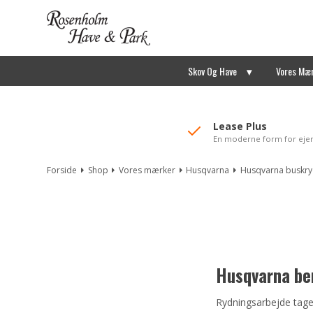
//Mailchimp autofill selected "Pakke"
Skov Og Have
Vores Mæ
Lease Plus
En moderne form for eje
Forside
Shop
Vores mærker
Husqvarna
Husqvarna buskr
Husqvarna ben
Rydningsarbejde tage