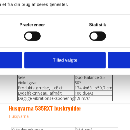
Cylindervolumen
25,4 cm³
et fra din brug af deres tjenester.
Effekt
1 kW
Vægt
5,5 kg
Klippebredde
45 cm
Præferencer
Statistik
Trimmerlige Ø
2,4- 2,7 mm
Trimmerhovede
T35 M10
Græsklinge
255-4
Maks. omdrejningstal
8200 o/min
Lydniveau ved brugerens øre
94 dB(A)
Trimmerhoved
T35 M10
Rigrørsdiameter
24 mm
Tillad valgte
Rigrørslængde
1483 mm
Håndtagstype
Bullhorn
Græsklinge
Grass 255-4
Sele
Duo Balance 35
o
Vinkelgear
30
Produktstørrelse, LxBxH
174,4x63,1x50,7 cm
Lydeffektniveau, afmålt
106 dB(A)
2
Daglige vibrationseksponering
1,9 m/s
Husqvarna 535RXT buskrydder
Husqvarna
3
Cylindervolumen
34,6 cm