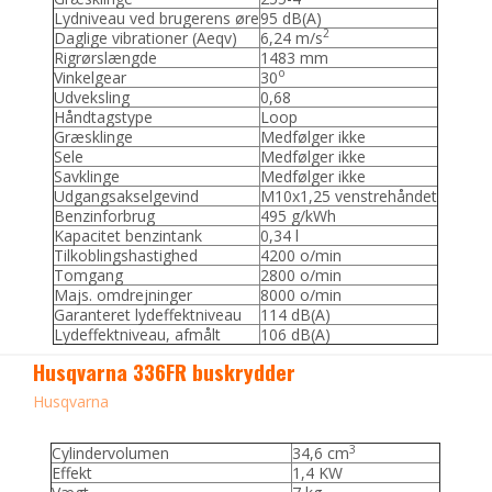
Lydniveau ved brugerens øre
95 dB(A)
2
Daglige vibrationer (Aeqv)
6,24 m/s
Rigrørslængde
1483 mm
o
Vinkelgear
30
Udveksling
0,68
Håndtagstype
Loop
Græsklinge
Medfølger ikke
Sele
Medfølger ikke
Savklinge
Medfølger ikke
Udgangsakselgevind
M10x1,25 venstrehåndet
Benzinforbrug
495 g/kWh
Kapacitet benzintank
0,34 l
Tilkoblingshastighed
4200 o/min
Tomgang
2800 o/min
Majs. omdrejninger
8000 o/min
Garanteret lydeffektniveau
114 dB(A)
Lydeffektniveau, afmålt
106 dB(A)
Husqvarna 336FR buskrydder
Husqvarna
3
Cylindervolumen
34,6 cm
Effekt
1,4 KW