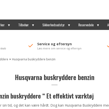
rker
Tilbehør
Sikkerhedsudstyr
Reservedele
A
Service og eftersyn
rskab
Læs mere om service og eftersyn
yddere
Husqvarna buskryddere benzin
Husqvarna buskryddere benzin
zin buskryddere “ Et effektivt værktøj
r sin tid, og det kan være hårdt. Dog kan Husqvarna Buskryddere m