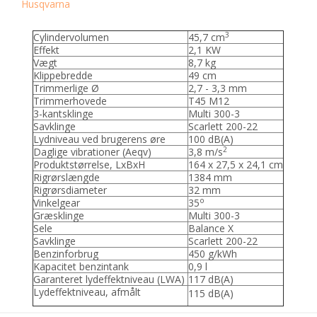
Husqvarna
3
Cylindervolumen
45,7 cm
Effekt
2,1 KW
Vægt
8,7 kg
Klippebredde
49 cm
Trimmerlige Ø
2,7 - 3,3 mm
Trimmerhovede
T45 M12
3-kantsklinge
Multi 300-3
Savklinge
Scarlett 200-22
Lydniveau ved brugerens øre
100 dB(A)
2
Daglige vibrationer (Aeqv)
3,8 m/s
Produktstørrelse, LxBxH
164 x 27,5 x 24,1 cm
Rigrørslængde
1384 mm
Rigrørsdiameter
32 mm
o
Vinkelgear
35
Græsklinge
Multi 300-3
Sele
Balance X
Savklinge
Scarlett 200-22
Benzinforbrug
450 g/kWh
Kapacitet benzintank
0,9 l
Garanteret lydeffektniveau (LWA)
117 dB(A)
Lydeffektniveau, afmålt
115 dB(A)