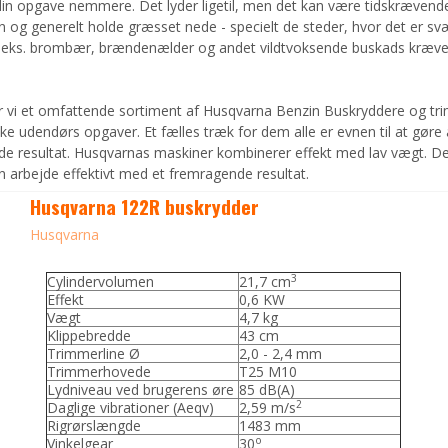
din opgave nemmere. Det lyder ligetil, men det kan være tidskrævend
og generelt holde græsset nede - specielt de steder, hvor det er svæ
.eks. brombær, brændenælder og andet vildtvoksende buskads kræve
 vi et omfattende sortiment af Husqvarna Benzin Buskryddere og t
kke udendørs opgaver. Et fælles træk for dem alle er evnen til at gøre
e resultat. Husqvarnas maskiner kombinerer effekt med lav vægt. De
n arbejde effektivt med et fremragende resultat.
Husqvarna 122R buskrydder
Husqvarna
3
Cylindervolumen
21,7 cm
Effekt
0,6 KW
Vægt
4,7 kg
Klippebredde
43 cm
Trimmerline Ø
2,0 - 2,4 mm
Trimmerhovede
T25 M10
Lydniveau ved brugerens øre
85 dB(A)
2
Daglige vibrationer (Aeqv)
2,59 m/s
Rigrørslængde
1483 mm
o
Vinkelgear
30