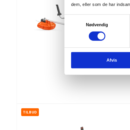
dem, eller som de har indsaml
S
Nødvendig
a
m
t
y
k
k
Afvis
e
v
a
l
g
TILBUD