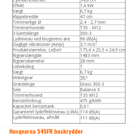
Effekt
1,6 kW
Vægt
6,7 kg
Klippebredde
47 cm
Trimmerlige Ø
2,4 - 2,7 mm
Trimmerhovede
T35 - M12
3-kantsklinge
300-3
Lydniveau ved brugerens øre
96 dB(A)
2
Daglige vibrationer (Aeqv)
3,1 m/s
Produktstørrelse, LxBxH
175,6 x 25,5 x 24,9 cm
Rigrørslængde
1483 mm
Rigrørsdiameter
28 mm
Udveksling
1
Vægt
6,7 kg
Vinkelgear
35
o
Græsklinge
Grass 300-3
Sele
Balance X
Trimmerhoved
T35 M12
Benzinforbrug
475 g/kWh
Kapacitet benzintank
0,6 l
Garanteret lydeffektniveau (LWA)
114 dB(A)
Lydeffektniveau, afmålt
111 dB(A)
Husqvarna 545FR buskrydder