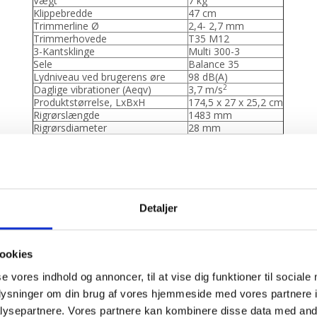
Vægt
7 kg
Klippebredde
47 cm
Trimmerline Ø
2,4- 2,7 mm
Trimmerhovede
T35 M12
3-Kantsklinge
Multi 300-3
Sele
Balance 35
Lydniveau ved brugerens øre
98 dB(A)
2
Daglige vibrationer (Aeqv)
3,7 m/s
Produktstørrelse, LxBxH
174,5 x 27 x 25,2 cm
Rigrørslængde
1483 mm
Rigrørsdiameter
28 mm
o
Vinkelgear
35
Græsklinge
Multi 300-3
Sele
Duo Balance 35-
Savklinge
Scarlett 200-22
Trimmerhoved
T35 M12
Benzinforbrug
435 g/kWh
Detaljer
Kapacitet benzintank
0,6 l
Garanteret lydeffektniveau (LWA)
113 dB(A)
Lydeffektniveau, afmålt
112 dB(A)
ookies
Husqvarna 525RX Mark II buskrydder
se vores indhold og annoncer, til at vise dig funktioner til sociale
Husqvarna
oplysninger om din brug af vores hjemmeside med vores partnere i
ysepartnere. Vores partnere kan kombinere disse data med andr