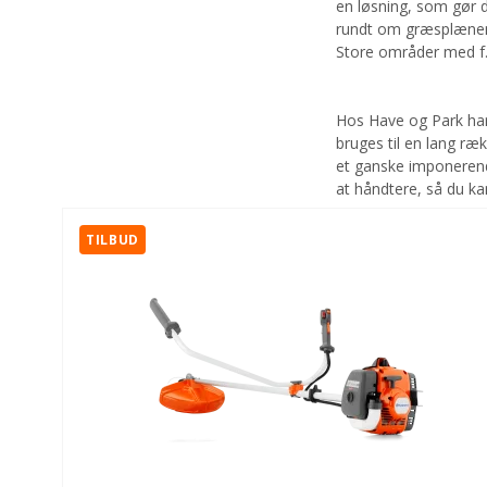
en løsning, som gør 
rundt om græsplænen 
Store områder med f
Hos Have og Park har
bruges til en lang ræ
et ganske imponerend
at håndtere, så du ka
TILBUD