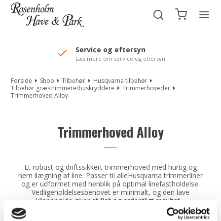
//Mailchimp autofill selected "Pakke"
Service og eftersyn
Læs mere om service og eftersyn
Forside
Shop
Tilbehør
Husqvarna tilbehør
Tilbehør græstrimmere/buskryddere
Trimmerhoveder
Trimmerhoved Alloy
Trimmerhoved Alloy
Et robust og driftssikkert trimmerhoved med hurtig og
nem ilægning af line. Passer til alleHusqvarna trimmerliner
og er udformet med henblik på optimal linefastholdelse.
Vedligeholdelsesbehovet er minimalt, og den lave
klippehøjde giver et flot og ordentligt resultat.