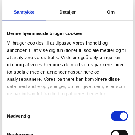
Samtykke
Detaljer
Om
Denne hjemmeside bruger cookies
Vi bruger cookies til at tilpasse vores indhold og
annoncer, til at vise dig funktioner til sociale medier og til
at analysere vores trafik. Vi deler også oplysninger om
din brug af vores hjemmeside med vores partnere inden
for sociale medier, annonceringspartnere og
analysepartnere. Vores partnere kan kombinere disse
data med andre oplysninger, du har givet dem, eller som
de har indsamlet fra din brug af deres tjenester.
S
Nødvendig
a
Husqvarna trimmerhoved Alloy
m
Husqvarna
t
Præferencer