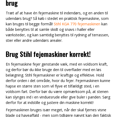
brug
Træt af at have én fejemaskine til indendørs, og en anden til
udendørs brug? Så køb i stedet en praktisk fejemaskine, som
kan bruges til begge formål!
Stihl KGA 770 fejemaskinen
kan
både benyttes til at samle skidt og snavs i haller eller
værksteder, og kan samtidig benyttes til rydning af terrassen,
stier eller andre udendørs arealer.
Brug Stihl fejemaskiner korrekt!
En fejemaskine fejer genstande væk, med en voldsom kraft,
og derfor bør du ikke bruge den til overflader med en løs
belægning. Stihl fejemaskiner er kraftige og effektive. Hold
derfor orden i det område, hvor du fejer. Fejemaskinen kunne
hapse en større sten som vil flyve et tilfældigt sted, i en
voldsom fart. Derfor bør du være opmærksom på, at stenen
kan slynges ind i en vinduesrude eller give buler i panden. Sørg
derfor for at indstille og justere din maskine korrekt!
Fejemaskinen bruges især meget, når der skal fjernes visne
blade og haveaffald - men som tidligere nævnt kan den faktisk