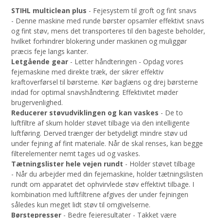
STIHL multiclean plus
- Fejesystem til groft og fint snavs
- Denne maskine med runde børster opsamler effektivt snavs
og fint støv, mens det transporteres til den bageste beholder,
hvilket forhindrer blokering under maskinen og muliggør
præcis feje langs kanter.
Letgående gear
- Letter håndteringen - Opdag vores
fejemaskine med direkte træk, der sikrer effektiv
kraftoverførsel til børsterne. Kør baglæns og drej børsterne
indad for optimal snavshåndtering. Effektivitet møder
brugervenlighed.
Reducerer støvudviklingen og kan vaskes
- De to
luftfiltre af skum holder støvet tilbage via den intelligente
luftføring. Derved trænger der betydeligt mindre støv ud
under fejning af fint materiale. Når de skal renses, kan begge
filterelementer nemt tages ud og vaskes.
Tætningslister hele vejen rundt
- Holder støvet tilbage
- Når du arbejder med din fejemaskine, holder tætningslisten
rundt om apparatet det ophvirvlede støv effektivt tilbage. I
kombination med luftfiltrene afgives der under fejningen
således kun meget lidt støv til omgivelserne.
Børstepresser
- Bedre fejeresultater - Takket være