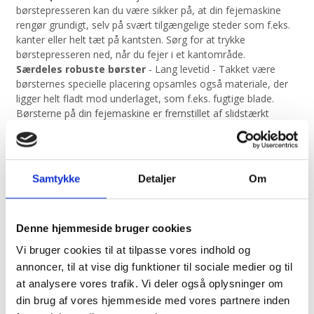
børstepresseren kan du være sikker på, at din fejemaskine
rengør grundigt, selv på svært tilgængelige steder som f.eks.
kanter eller helt tæt på kantsten. Sørg for at trykke
børstepresseren ned, når du fejer i et kantområde.
Særdeles robuste børster
- Lang levetid - Takket være
børsternes specielle placering opsamles også materiale, der
ligger helt fladt mod underlaget, som f.eks. fugtige blade.
Børsterne på din fejemaskine er fremstillet af slidstærkt
polyamidplast, der udmærker sig ved at være særdeles
elastisk og robust. Det betyder, at børsterne har en meget
lang levetid.
Ergonomisk skubbebøje
- Skåner din ryg - Du kan justere
Samtykke
Detaljer
Om
den ergonomisk formede skubbebøjle til din højde, så du
skåner din ryg og sparer på kræfterne, selv ved længere tids
arbejde. Skubbehåndtaget kan nemt tages af ved transport
Denne hjemmeside bruger cookies
og opbevaring.
Snavsebeholder
- Høj kapacitet - Takket være den store
Vi bruger cookies til at tilpasse vores indhold og
volumen kan snavsebeholderen rumme en stor mængde
annoncer, til at vise dig funktioner til sociale medier og til
snavs. Det er nemt og hurtigt at montere snavsebeholderen i
at analysere vores trafik. Vi deler også oplysninger om
fejemaskinen ved hjælp af håndtaget. Det forhindrer, at
din brug af vores hjemmeside med vores partnere inden
beholderen falder ud.