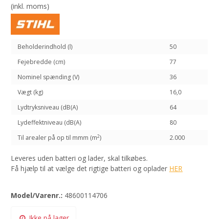
(inkl. moms)
Beholderindhold (l)
50
Fejebredde (cm)
77
Nominel spænding (V)
36
Vægt (kg)
16,0
Lydtryksniveau (dB(A)
64
Lydeffektniveau (dB(A)
80
2
Til arealer på op til mmm (m
)
2.000
Leveres uden batteri og lader, skal tilkøbes.
Få hjælp til at vælge det rigtige batteri og oplader
HER
Model/Varenr.:
48600114706
Ikke på lager