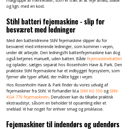
målgruppe af mennesker, som er træt af at feje affald, blade
og lign. med en kost.
Stihl batteri fejemaskine - slip for
besværet med ledninger
Med den batteridrevne Stihl fejemaskine slipper du for
besværet med irriterende ledninger, som kommer i vejen,
under dit arbejde. Den ledningsfri batterifejemaskine kan dog
også betjenes manuelt, uden batteri. Både
fejemaskinebatteri
og oplader, sælges separat hos Rosenholm Have & Park. Den
praktiske Stihl fejemaskine har et indbygget fejesystem, som
fjerner alle typer affald, der måtte ligge i vejen.
Hos Rosenholm Have & Park finder du vores udvalg af
fejemaskiner fra Stihl. Vi forhandler bl.a
Stihl KG 550
og
Stihl
KGA 770 fejemaskinen
. Derudover kan du tilkøbe praktisk
ekstraudstyr, såsom en beholder til opsamling eller et
sneblad. Vi har noget for enhver smag og prisklasse.
Fejemaskiner til indendørs og udendørs